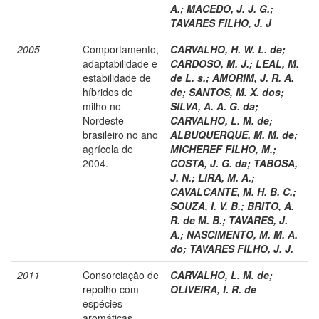
A.
;
MACEDO, J. J. G.
;
TAVARES FILHO, J. J
2005
Comportamento,
CARVALHO, H. W. L. de
;
adaptabilidade e
CARDOSO, M. J.
;
LEAL, M.
estabilidade de
de L. s.
;
AMORIM, J. R. A.
híbridos de
de
;
SANTOS, M. X. dos
;
milho no
SILVA, A. A. G. da
;
Nordeste
CARVALHO, L. M. de
;
brasileiro no ano
ALBUQUERQUE, M. M. de
;
agrícola de
MICHEREF FILHO, M.
;
2004.
COSTA, J. G. da
;
TABOSA,
J. N.
;
LIRA, M. A.
;
CAVALCANTE, M. H. B. C.
;
SOUZA, I. V. B.
;
BRITO, A.
R. de M. B.
;
TAVARES, J.
A.
;
NASCIMENTO, M. M. A.
do
;
TAVARES FILHO, J. J.
2011
Consorciação de
CARVALHO, L. M. de
;
repolho com
OLIVEIRA, I. R. de
espécies
aromáticas.