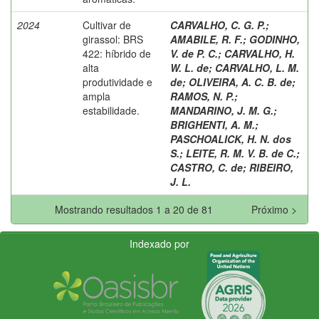
2024
Cultivar de
CARVALHO, C. G. P.
;
girassol: BRS
AMABILE, R. F.
;
GODINHO,
422: híbrido de
V. de P. C.
;
CARVALHO, H.
alta
W. L. de
;
CARVALHO, L. M.
produtividade e
de
;
OLIVEIRA, A. C. B. de
;
ampla
RAMOS, N. P.
;
estabilidade.
MANDARINO, J. M. G.
;
BRIGHENTI, A. M.
;
PASCHOALICK, H. N. dos
S.
;
LEITE, R. M. V. B. de C.
;
CASTRO, C. de
;
RIBEIRO,
J. L.
Mostrando resultados 1 a 20 de 81
Próximo >
Indexado por