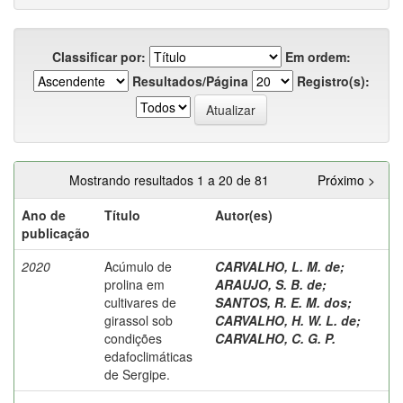
Classificar por:
Em ordem:
Resultados/Página
Registro(s):
Mostrando resultados 1 a 20 de 81
Próximo >
Ano de
Título
Autor(es)
publicação
2020
Acúmulo de
CARVALHO, L. M. de
;
prolina em
ARAUJO, S. B. de
;
cultivares de
SANTOS, R. E. M. dos
;
girassol sob
CARVALHO, H. W. L. de
;
condições
CARVALHO, C. G. P.
edafoclimáticas
de Sergipe.