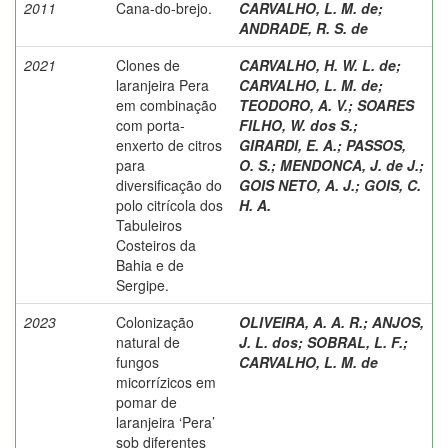
2011
Cana-do-brejo.
CARVALHO, L. M. de
;
ANDRADE, R. S. de
2021
Clones de
CARVALHO, H. W. L. de
;
laranjeira Pera
CARVALHO, L. M. de
;
em combinação
TEODORO, A. V.
;
SOARES
com porta-
FILHO, W. dos S.
;
enxerto de citros
GIRARDI, E. A.
;
PASSOS,
para
O. S.
;
MENDONCA, J. de J.
;
diversificação do
GOIS NETO, A. J.
;
GOIS, C.
polo citrícola dos
H. A.
Tabuleiros
Costeiros da
Bahia e de
Sergipe.
2023
Colonização
OLIVEIRA, A. A. R.
;
ANJOS,
natural de
J. L. dos
;
SOBRAL, L. F.
;
fungos
CARVALHO, L. M. de
micorrízicos em
pomar de
laranjeira ‘Pera’
sob diferentes