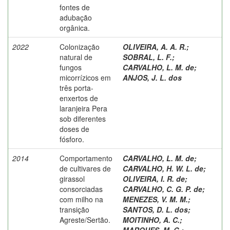
fontes de
adubação
orgânica.
2022
Colonização
OLIVEIRA, A. A. R.
;
natural de
SOBRAL, L. F.
;
fungos
CARVALHO, L. M. de
;
micorrízicos em
ANJOS, J. L. dos
três porta-
enxertos de
laranjeira Pera
sob diferentes
doses de
fósforo.
2014
Comportamento
CARVALHO, L. M. de
;
de cultivares de
CARVALHO, H. W. L. de
;
girassol
OLIVEIRA, I. R. de
;
consorciadas
CARVALHO, C. G. P. de
;
com milho na
MENEZES, V. M. M.
;
transição
SANTOS, D. L. dos
;
Agreste/Sertão.
MOITINHO, A. C.
;
MARQUES, M. G.
;