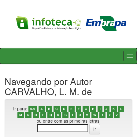
Skip
navigation
Navegando por Autor
CARVALHO, L. M. de
Ir para:
0-9
A
B
C
D
E
F
G
H
I
J
K
L
M
N
O
P
Q
R
S
T
U
V
W
X
Y
Z
ou entre com as primeiras letras: