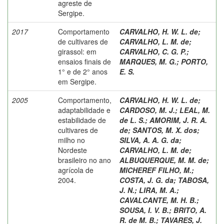
agreste de
Sergipe.
2017
Comportamento
CARVALHO, H. W. L. de
;
de cultivares de
CARVALHO, L. M. de
;
girassol: em
CARVALHO, C. G. P.
;
ensaios finais de
MARQUES, M. G.
;
PORTO,
1° e de 2° anos
E. S.
em Sergipe.
2005
Comportamento,
CARVALHO, H. W. L. de
;
adaptabilidade e
CARDOSO, M. J.
;
LEAL, M.
estabilidade de
de L. S.
;
AMORIM, J. R. A.
cultivares de
de
;
SANTOS, M. X. dos
;
milho no
SILVA, A. A. G. da
;
Nordeste
CARVALHO, L. M. de
;
brasileiro no ano
ALBUQUERQUE, M. M. de
;
agrícola de
MICHEREF FILHO, M.
;
2004.
COSTA, J. G. da
;
TABOSA,
J. N.
;
LIRA, M. A.
;
CAVALCANTE, M. H. B.
;
SOUSA, I. V. B.
;
BRITO, A.
R. de M. B.
;
TAVARES, J.