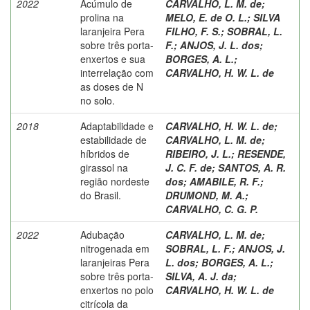
2022
Acúmulo de
CARVALHO, L. M. de
;
prolina na
MELO, E. de O. L.
;
SILVA
laranjeira Pera
FILHO, F. S.
;
SOBRAL, L.
sobre três porta-
F.
;
ANJOS, J. L. dos
;
enxertos e sua
BORGES, A. L.
;
interrelação com
CARVALHO, H. W. L. de
as doses de N
no solo.
2018
Adaptabilidade e
CARVALHO, H. W. L. de
;
estabilidade de
CARVALHO, L. M. de
;
híbridos de
RIBEIRO, J. L.
;
RESENDE,
girassol na
J. C. F. de
;
SANTOS, A. R.
região nordeste
dos
;
AMABILE, R. F.
;
do Brasil.
DRUMOND, M. A.
;
CARVALHO, C. G. P.
2022
Adubação
CARVALHO, L. M. de
;
nitrogenada em
SOBRAL, L. F.
;
ANJOS, J.
laranjeiras Pera
L. dos
;
BORGES, A. L.
;
sobre três porta-
SILVA, A. J. da
;
enxertos no polo
CARVALHO, H. W. L. de
citrícola da