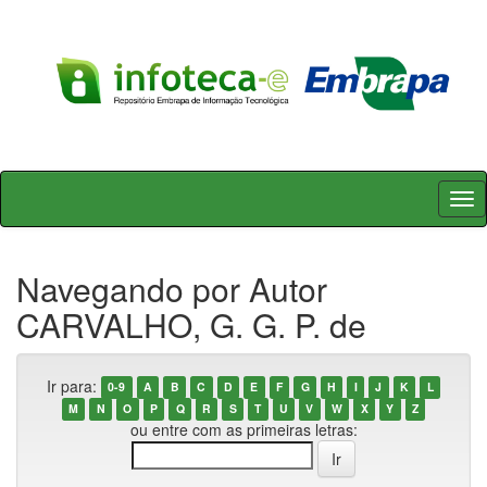
Skip
navigation
Navegando por Autor
CARVALHO, G. G. P. de
Ir para:
0-9
A
B
C
D
E
F
G
H
I
J
K
L
M
N
O
P
Q
R
S
T
U
V
W
X
Y
Z
ou entre com as primeiras letras: