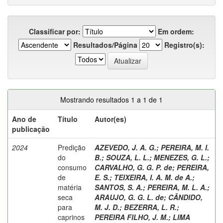
Classificar por:
Em ordem:
Resultados/Página
Registro(s):
Mostrando resultados 1 a 1 de 1
Ano de
Título
Autor(es)
publicação
2024
Predição
AZEVEDO, J. A. G.
;
PEREIRA, M. I.
do
B.
;
SOUZA, L. L.
;
MENEZES, G. L.
;
consumo
CARVALHO, G. G. P. de
;
PEREIRA,
de
E. S.
;
TEIXEIRA, I. A. M. de A.
;
matéria
SANTOS, S. A.
;
PEREIRA, M. L. A.
;
seca
ARAUJO, G. G. L. de
;
CÂNDIDO,
para
M. J. D.
;
BEZERRA, L. R.
;
caprinos
PEREIRA FILHO, J. M.
;
LIMA