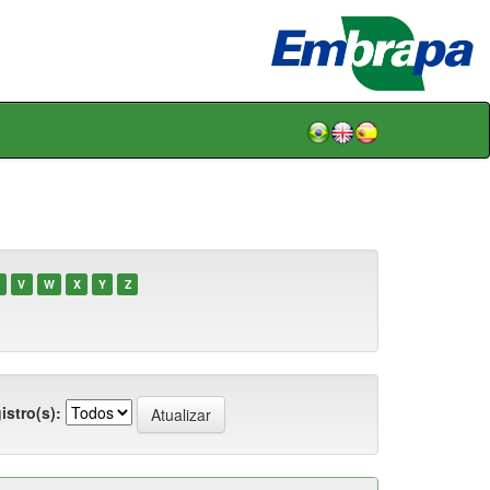
V
W
X
Y
Z
istro(s):