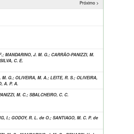
Próximo >
F.
;
MANDARINO, J. M. G.
;
CARRÃO-PANIZZI, M.
SILVA, C. E.
 M. G.
;
OLIVEIRA, M. A.
;
LEITE, R. S.
;
OLIVEIRA,
 A. P. A.
NIZZI, M. C.
;
SBALCHEIRO, C. C.
, I.
;
GODOY, R. L. de O.
;
SANTIAGO, M. C. P. de