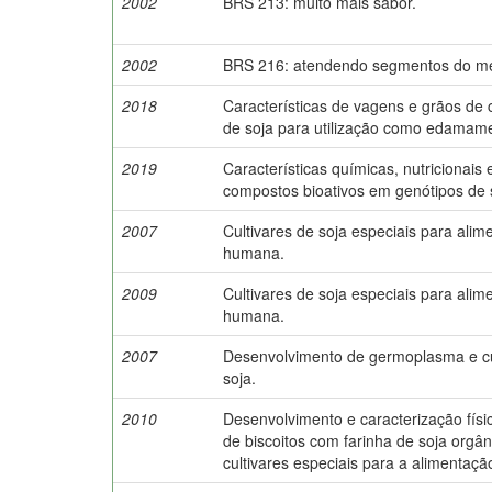
2002
BRS 213: muito mais sabor.
2002
BRS 216: atendendo segmentos do m
2018
Características de vagens e grãos de c
de soja para utilização como edamam
2019
Características químicas, nutricionais 
compostos bioativos em genótipos de s
2007
Cultivares de soja especiais para alim
humana.
2009
Cultivares de soja especiais para alim
humana.
2007
Desenvolvimento de germoplasma e cu
soja.
2010
Desenvolvimento e caracterização físi
de biscoitos com farinha de soja orgân
cultivares especiais para a alimentaç