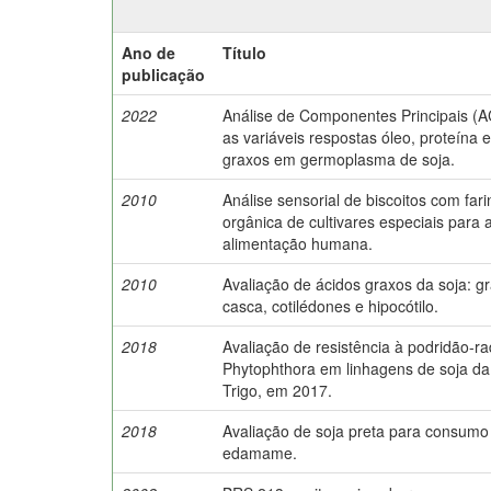
Ano de
Título
publicação
2022
Análise de Componentes Principais (A
as variáveis respostas óleo, proteína 
graxos em germoplasma de soja.
2010
Análise sensorial de biscoitos com far
orgânica de cultivares especiais para 
alimentação humana.
2010
Avaliação de ácidos graxos da soja: grã
casca, cotilédones e hipocótilo.
2018
Avaliação de resistência à podridão-ra
Phytophthora em linhagens de soja d
Trigo, em 2017.
2018
Avaliação de soja preta para consum
edamame.