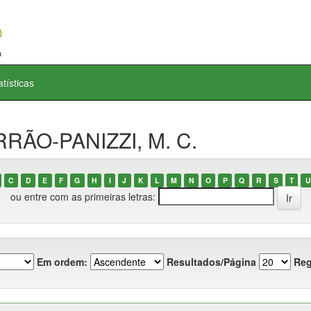
atísticas
RRÃO-PANIZZI, M. C.
C
D
E
F
G
H
I
J
K
L
M
N
O
P
Q
R
S
T
U
ou entre com as primeiras letras:
Em ordem:
Resultados/Página
Reg