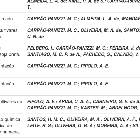
ALMEIDA, L. A. de
;
KIIHL, R. A. de S.
;
CARRÃO-PANIZZ
T.
ercado.
CARRÃO-PANIZZI, M. C.
;
ALMEIDA, L. A. de
;
MANDARI
ultivares
CARRÃO-PANIZZI, M. C.
;
OLIVEIRA, M. A. de
;
SANTOS,
e.
C. N. de
e
FELBERG, I.
;
CARRÃO-PANIZZI, M. C.
;
PEREIRA, J. d
oja preta.
SANTIAGO, M. C. P. de A.
;
PACHECO, S.
;
CALADO, V. 
entação
CARRÃO-PANIZZI, M. C.
;
PIPOLO, A. E.
entação
CARRÃO-PANIZZI, M. C.
;
PIPOLO, A. E.
ltivares de
PÍPOLO, A. E.
;
ARIAS, C. A. A.
;
CARNEIRO, G. E. de S
CARRÃO-PANIZZI, M. C.
;
KASTER, M.
;
ABDELNOOR, R
co-química
SANTOS, H. M. C.
;
OLIVEIRA, M. A.
;
OLIVEIRA, A. F.
;
ica de
LEITE, R. S.
;
OLIVEIRA, G. B. A.
;
MOREIRA, A. A.
;
SIL
ão humana.