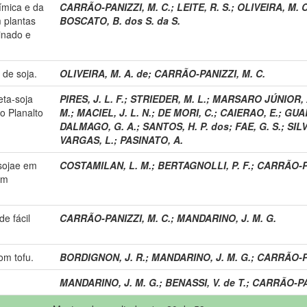
ímica e da
CARRÃO-PANIZZI, M. C.
;
LEITE, R. S.
;
OLIVEIRA, M. C
 plantas
BOSCATO, B. dos S. da S.
inado e
de soja.
OLIVEIRA, M. A. de
;
CARRÃO-PANIZZI, M. C.
eta-soja
PIRES, J. L. F.
;
STRIEDER, M. L.
;
MARSARO JÚNIOR, A
o Planalto
M.
;
MACIEL, J. L. N.
;
DE MORI, C.
;
CAIERAO, E.
;
GUAR
DALMAGO, G. A.
;
SANTOS, H. P. dos
;
FAE, G. S.
;
SILV
VARGAS, L.
;
PASINATO, A.
 sojae em
COSTAMILAN, L. M.
;
BERTAGNOLLI, P. F.
;
CARRÃO-PA
em
de fácil
CARRÃO-PANIZZI, M. C.
;
MANDARINO, J. M. G.
om tofu.
BORDIGNON, J. R.
;
MANDARINO, J. M. G.
;
CARRÃO-PA
MANDARINO, J. M. G.
;
BENASSI, V. de T.
;
CARRÃO-PAN