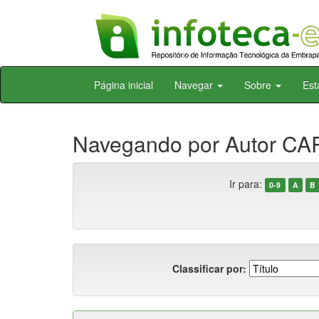
Skip
Página inicial
Navegar
Sobre
Est
navigation
Navegando por Autor CA
Ir para:
0-9
A
B
Classificar por: