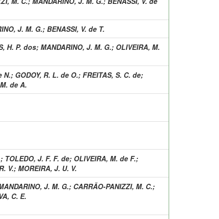
I, M. C.
;
MANDARINO, J. M. G.
;
BENASSI, V. de
NO, J. M. G.
;
BENASSI, V. de T.
 H. P. dos
;
MANDARINO, J. M. G.
;
OLIVEIRA, M.
e N.
;
GODOY, R. L. de O.
;
FREITAS, S. C. de
;
M. de A.
.
;
TOLEDO, J. F. F. de
;
OLIVEIRA, M. de F.
;
. V.
;
MOREIRA, J. U. V.
MANDARINO, J. M. G.
;
CARRÃO-PANIZZI, M. C.
;
VA, C. E.