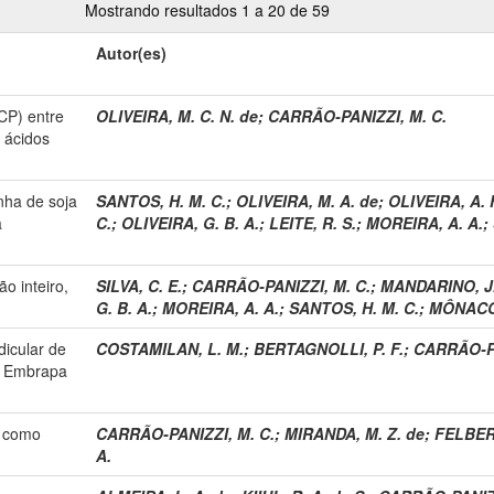
Mostrando resultados 1 a 20 de 59
Autor(es)
CP) entre
OLIVEIRA, M. C. N. de
;
CARRÃO-PANIZZI, M. C.
e ácidos
inha de soja
SANTOS, H. M. C.
;
OLIVEIRA, M. A. de
;
OLIVEIRA, A. 
a
C.
;
OLIVEIRA, G. B. A.
;
LEITE, R. S.
;
MOREIRA, A. A.
;
o inteiro,
SILVA, C. E.
;
CARRÃO-PANIZZI, M. C.
;
MANDARINO, J.
G. B. A.
;
MOREIRA, A. A.
;
SANTOS, H. M. C.
;
MÔNACO,
dicular de
COSTAMILAN, L. M.
;
BERTAGNOLLI, P. F.
;
CARRÃO-PA
a Embrapa
o como
CARRÃO-PANIZZI, M. C.
;
MIRANDA, M. Z. de
;
FELBERG
A.