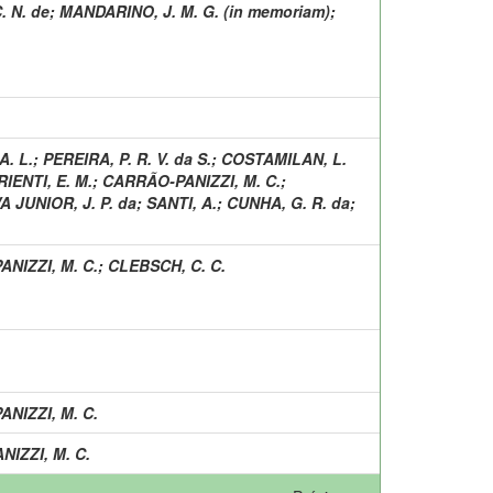
. N. de
;
MANDARINO, J. M. G. (in memoriam)
;
. L.
;
PEREIRA, P. R. V. da S.
;
COSTAMILAN, L.
IENTI, E. M.
;
CARRÃO-PANIZZI, M. C.
;
A JUNIOR, J. P. da
;
SANTI, A.
;
CUNHA, G. R. da
;
NIZZI, M. C.
;
CLEBSCH, C. C.
NIZZI, M. C.
IZZI, M. C.