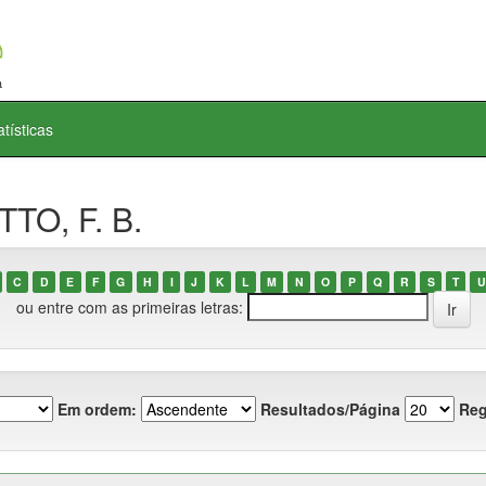
atísticas
TTO, F. B.
C
D
E
F
G
H
I
J
K
L
M
N
O
P
Q
R
S
T
U
ou entre com as primeiras letras:
Em ordem:
Resultados/Página
Reg