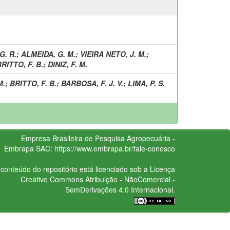
G. R.
;
ALMEIDA, G. M.
;
VIEIRA NETO, J. M.
;
RITTO, F. B.
;
DINIZ, F. M.
M.
;
BRITTO, F. B.
;
BARBOSA, F. J. V.
;
LIMA, P. S.
Empresa Brasileira de Pesquisa Agropecuária -
Embrapa
SAC:
https://www.embrapa.br/fale-conosco
conteúdo do repositório está licenciado sob a Licença
Creative Commons
Atribuição - NãoComercial -
SemDerivações 4.0 Internacional.