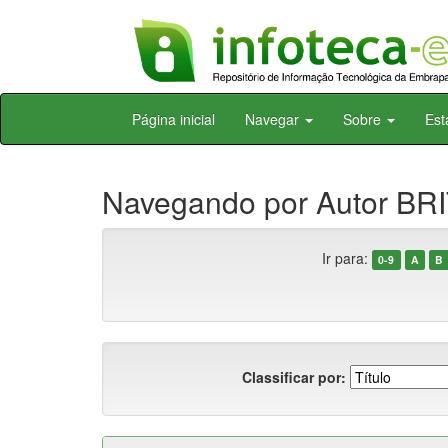
Skip
Página inicial
Navegar
Sobre
Est
navigation
Navegando por Autor BRI
Ir para:
0-9
A
B
Classificar por: