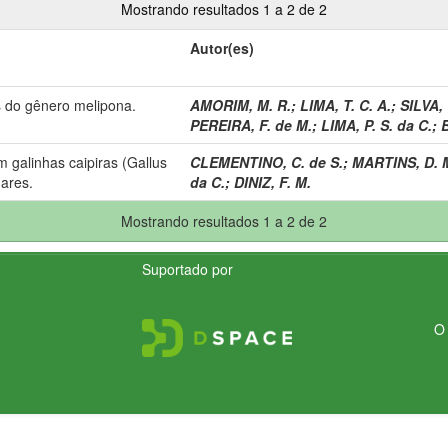
Mostrando resultados 1 a 2 de 2
Autor(es)
 do gênero melipona.
AMORIM, M. R.
;
LIMA, T. C. A.
;
SILVA, 
PEREIRA, F. de M.
;
LIMA, P. S. da C.
;
B
m galinhas caipiras (Gallus
CLEMENTINO, C. de S.
;
MARTINS, D. 
nares.
da C.
;
DINIZ, F. M.
Mostrando resultados 1 a 2 de 2
Suportado por
O 