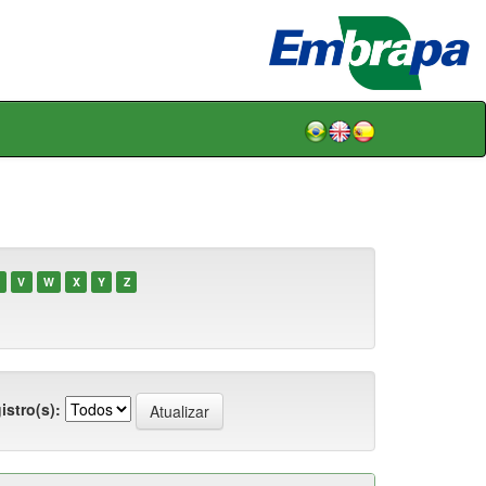
V
W
X
Y
Z
istro(s):