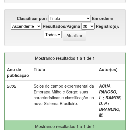
Classificar por:
Em ordem:
Resultados/Página
Registro(s):
Mostrando resultados 1 a 1 de 1
Ano de
Título
Autor(es)
publicação
2002
Solos do campo experimental da
ACHA
Embrapa Milho e Sorgo: suas
PANOSO,
características e classificação no
L.
;
RAMOS,
novo Sistema Brasileiro.
D. P.
;
BRANDÃO,
M.
Mostrando resultados 1 a 1 de 1