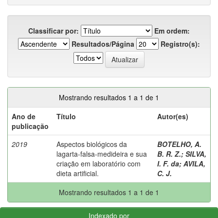
Classificar por:
Em ordem:
Resultados/Página
Registro(s):
Mostrando resultados 1 a 1 de 1
Ano de
Título
Autor(es)
publicação
2019
Aspectos biológicos da
BOTELHO, A.
lagarta-falsa-medideira e sua
B. R. Z.
;
SILVA,
criação em laboratório com
I. F. da
;
AVILA,
dieta artificial.
C. J.
Mostrando resultados 1 a 1 de 1
Indexado por