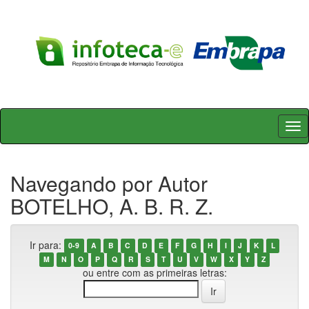
Skip
navigation
Navegando por Autor
BOTELHO, A. B. R. Z.
Ir para:
0-9
A
B
C
D
E
F
G
H
I
J
K
L
M
N
O
P
Q
R
S
T
U
V
W
X
Y
Z
ou entre com as primeiras letras: