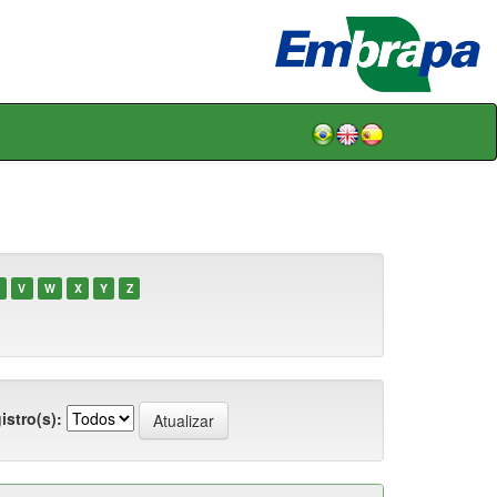
V
W
X
Y
Z
istro(s):