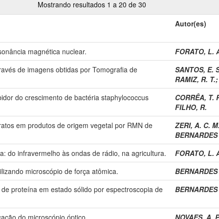
Mostrando resultados 1 a 20 de 30
Autor(es)
ssonância magnética nuclear.
FORATO, L. 
través de imagens obtidas por Tomografia de
SANTOS, E. S
RAMIZ, R. T.
bidor do crescimento de bactéria staphylococcus
CORRÊA, T. R
FILHO, R.
idratos em produtos de origem vegetal por RMN de
ZERI, A. C. M
BERNARDES 
: do infravermelho às ondas de rádio, na agricultura.
FORATO, L. 
lizando microscópio de força atômica.
BERNARDES 
 de proteína em estado sólido por espectroscopia de
BERNARDES 
cação do microscópio óptico.
NOVAES, A. P