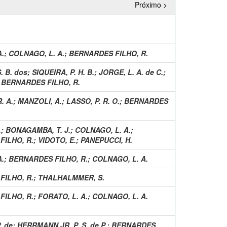
Próximo >
A.
;
COLNAGO, L. A.
;
BERNARDES FILHO, R.
. B. dos
;
SIQUEIRA, P. H. B.
;
JORGE, L. A. de C.
;
;
BERNARDES FILHO, R.
. A.
;
MANZOLI, A.
;
LASSO, P. R. O.
;
BERNARDES
.
;
BONAGAMBA, T. J.
;
COLNAGO, L. A.
;
FILHO, R.
;
VIDOTO, E.
;
PANEPUCCI, H.
A.
;
BERNARDES FILHO, R.
;
COLNAGO, L. A.
FILHO, R.
;
THALHALMMER, S.
FILHO, R.
;
FORATO, L. A.
;
COLNAGO, L. A.
. de
;
HERRMANN JR, P. S. de P.
;
BERNARDES