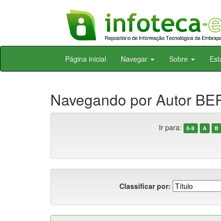
Skip
Página inicial
Navegar
Sobre
Est
navigation
Navegando por Autor B
Ir para:
0-9
A
B
Classificar por: