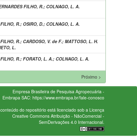
ERNARDES FILHO, R.
;
COLNAGO, L. A.
FILHO, R.
;
OSIRO, D.
;
COLNAGO, L. A.
FILHO, R.
;
CARDOSO, V. de F.
;
MATTOSO, L. H.
ETO, L.
FILHO, R.
;
FORATO, L. A.
;
COLNAGO, L. A.
Próximo >
Empresa Brasileira de Pesquisa Agropecuária -
Embrapa
SAC:
https://www.embrapa.br/fale-conosco
conteúdo do repositório está licenciado sob a Licença
Creative Commons
Atribuição - NãoComercial -
SemDerivações 4.0 Internacional.