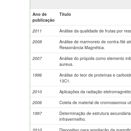
Ano de
Título
publicação
2011
Análise da qualidade de frutas por re
2008
Análise de marmoreio de contra-filé a
Ressonância Magnética.
2007
Análise do própolis como elemento ini
aureus.
1996
Análise do teor de proteínas e carbo
13C1.
2010
Aplicações da radiação eletromagnética
2006
Coleta de material de cromossomos uti
1997
Determinação de estrutura secundária
infravermelho.
2010
Dispositivo para ampliação da magnifi