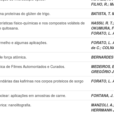
FILHO, R.
;
MA
a proteínas do glúten de trigo.
BATISTA, T. 
erísticas físico-químicas e nos compostos voláteis de
NASSU, R. T.
e quitosana.
OKUMURA, F
FORATO, L. 
ermelho e algumas aplicações.
FORATO, L. 
de C.
;
COLNA
e força atômica.
BERNARDES 
mica de Filmes Automontados e Curados.
MEDEIROS, E.
GREGÓRIO J
ndárias das kafirinas nos corpos proteicos de sorgo
FORATO, L. 
clear: aplicações em amostras de carne.
FONTANA, J.
ica: nanolitografia.
MANZOLI, A.
HERRMANN JU