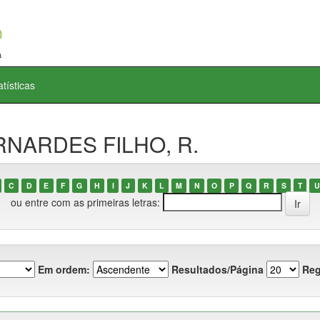
atísticas
ERNARDES FILHO, R.
C
D
E
F
G
H
I
J
K
L
M
N
O
P
Q
R
S
T
U
ou entre com as primeiras letras:
Em ordem:
Resultados/Página
Reg