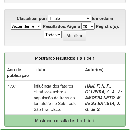
Classificar por:
Em ordem:
Resultados/Página
Registro(s):
Mostrando resultados 1 a 1 de 1
Ano de
Título
Autor(es)
publicação
1987
Influência dos fatores
HAJI, F. N. P.
;
climáticos sobre a
OLIVEIRA, C. A. V.
;
população da traça do
AMORIM NETO, M.
tomateiro no Submédio
da S.
;
BATISTA, J.
São Francisco.
G. de S.
Mostrando resultados 1 a 1 de 1