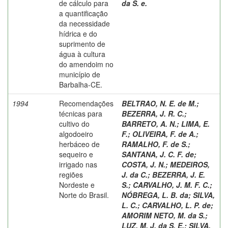
de cálculo para
da S. e.
a quantificação
da necessidade
hídrica e do
suprimento de
água à cultura
do amendoim no
município de
Barbalha-CE.
1994
Recomendações
BELTRAO, N. E. de M.
;
técnicas para
BEZERRA, J. R. C.
;
cultivo do
BARRETO, A. N.
;
LIMA, E.
algodoeiro
F.
;
OLIVEIRA, F. de A.
;
herbáceo de
RAMALHO, F. de S.
;
sequeiro e
SANTANA, J. C. F. de
;
irrigado nas
COSTA, J. N.
;
MEDEIROS,
regiões
J. da C.
;
BEZERRA, J. E.
Nordeste e
S.
;
CARVALHO, J. M. F. C.
;
Norte do Brasil.
NÓBREGA, L. B. da
;
SILVA,
L. C.
;
CARVALHO, L. P. de
;
AMORIM NETO, M. da S.
;
LUZ, M. J. da S. E.
;
SILVA,