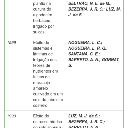
plantio na
BELTRÃO, N. E. de M.
;
cultura do
BEZERRA, J. R. C.
;
LUZ, M.
algodoeiro
J. da S.
herbáceo
irrigado por
sulcos.
1999
Efeito de
NOGUEIRA, L. C.
;
sistemas e
NOGUEIRA, L. R. Q.
;
lâminas de
SANTANA, C. E.
;
irrigação nos
BARRETO, A. N.
;
GORNAT,
teores de
B.
nutrientes em
folhas de
maracujá
amarelo
cultivado em um
solo de tabuleiro
costeiro.
1999
Efeito do
LUZ, M. J. da S.
;
estresse hídrico
BEZERRA, J. R. C.
;
do solo sobre a
BARRETO, A. N.