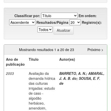
Classificar por:
Em ordem:
Resultados/Página
Registro(s):
Mostrando resultados 1 a 20 de 23
Próximo >
Ano de
Título
Autor(es)
publicação
2003
Avaliação da
BARRETO, A. N.
;
AMARAL,
demanda hídrica
J. A. B. do
;
SOUSA, E. F.
das culturas
de
irrigadas: estudo
de caso -
algodão
herbáceo,
amendoim,