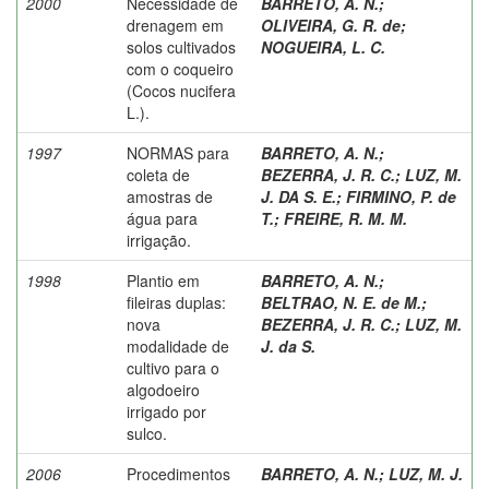
2000
Necessidade de
BARRETO, A. N.
;
drenagem em
OLIVEIRA, G. R. de
;
solos cultivados
NOGUEIRA, L. C.
com o coqueiro
(Cocos nucifera
L.).
1997
NORMAS para
BARRETO, A. N.
;
coleta de
BEZERRA, J. R. C.
;
LUZ, M.
amostras de
J. DA S. E.
;
FIRMINO, P. de
água para
T.
;
FREIRE, R. M. M.
irrigação.
1998
Plantio em
BARRETO, A. N.
;
fileiras duplas:
BELTRAO, N. E. de M.
;
nova
BEZERRA, J. R. C.
;
LUZ, M.
modalidade de
J. da S.
cultivo para o
algodoeiro
irrigado por
sulco.
2006
Procedimentos
BARRETO, A. N.
;
LUZ, M. J.