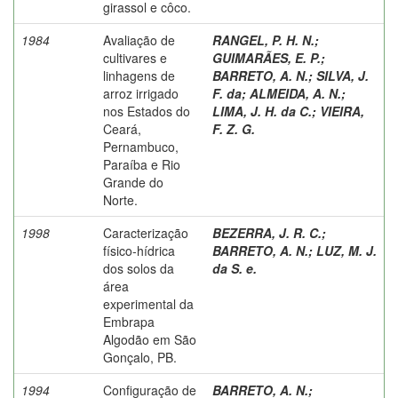
girassol e côco.
1984
Avaliação de
RANGEL, P. H. N.
;
cultivares e
GUIMARÃES, E. P.
;
linhagens de
BARRETO, A. N.
;
SILVA, J.
arroz irrigado
F. da
;
ALMEIDA, A. N.
;
nos Estados do
LIMA, J. H. da C.
;
VIEIRA,
Ceará,
F. Z. G.
Pernambuco,
Paraíba e Rio
Grande do
Norte.
1998
Caracterização
BEZERRA, J. R. C.
;
físico-hídrica
BARRETO, A. N.
;
LUZ, M. J.
dos solos da
da S. e.
área
experimental da
Embrapa
Algodão em São
Gonçalo, PB.
1994
Configuração de
BARRETO, A. N.
;