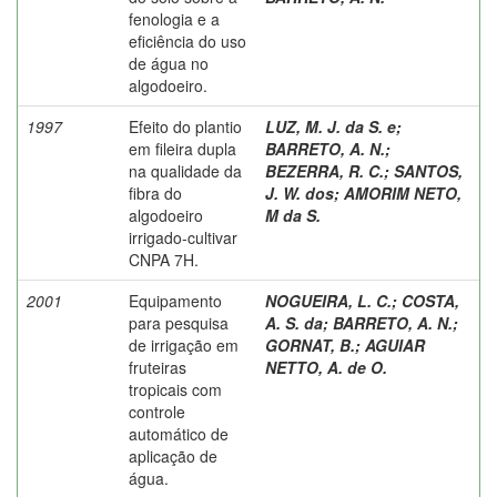
fenologia e a
eficiência do uso
de água no
algodoeiro.
1997
Efeito do plantio
LUZ, M. J. da S. e
;
em fileira dupla
BARRETO, A. N.
;
na qualidade da
BEZERRA, R. C.
;
SANTOS,
fibra do
J. W. dos
;
AMORIM NETO,
algodoeiro
M da S.
irrigado-cultivar
CNPA 7H.
2001
Equipamento
NOGUEIRA, L. C.
;
COSTA,
para pesquisa
A. S. da
;
BARRETO, A. N.
;
de irrigação em
GORNAT, B.
;
AGUIAR
fruteiras
NETTO, A. de O.
tropicais com
controle
automático de
aplicação de
água.