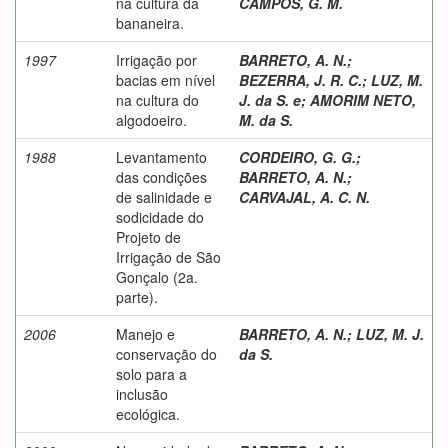
na cultura da
CAMPOS, G. M.
bananeira.
1997
Irrigação por
BARRETO, A. N.
;
bacias em nível
BEZERRA, J. R. C.
;
LUZ, M.
na cultura do
J. da S. e
;
AMORIM NETO,
algodoeiro.
M. da S.
1988
Levantamento
CORDEIRO, G. G.
;
das condições
BARRETO, A. N.
;
de salinidade e
CARVAJAL, A. C. N.
sodicidade do
Projeto de
Irrigação de São
Gonçalo (2a.
parte).
2006
Manejo e
BARRETO, A. N.
;
LUZ, M. J.
conservação do
da S.
solo para a
inclusão
ecológica.