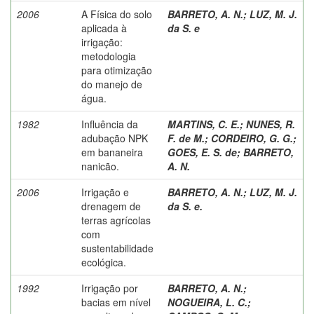
2006
A Física do solo
BARRETO, A. N.
;
LUZ, M. J.
aplicada à
da S. e
irrigação:
metodologia
para otimização
do manejo de
água.
1982
Influência da
MARTINS, C. E.
;
NUNES, R.
adubação NPK
F. de M.
;
CORDEIRO, G. G.
;
em bananeira
GOES, E. S. de
;
BARRETO,
nanicão.
A. N.
2006
Irrigação e
BARRETO, A. N.
;
LUZ, M. J.
drenagem de
da S. e.
terras agrícolas
com
sustentabilidade
ecológica.
1992
Irrigação por
BARRETO, A. N.
;
bacias em nível
NOGUEIRA, L. C.
;