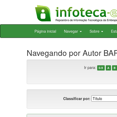
Skip
Página inicial
Navegar
Sobre
Est
navigation
Navegando por Autor BAR
Ir para:
0-9
A
B
Classificar por: