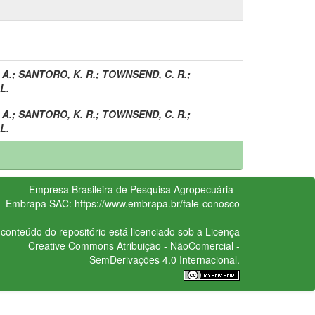
 A.
;
SANTORO, K. R.
;
TOWNSEND, C. R.
;
L.
 A.
;
SANTORO, K. R.
;
TOWNSEND, C. R.
;
L.
Empresa Brasileira de Pesquisa Agropecuária -
Embrapa
SAC:
https://www.embrapa.br/fale-conosco
conteúdo do repositório está licenciado sob a Licença
Creative Commons
Atribuição - NãoComercial -
SemDerivações 4.0 Internacional.