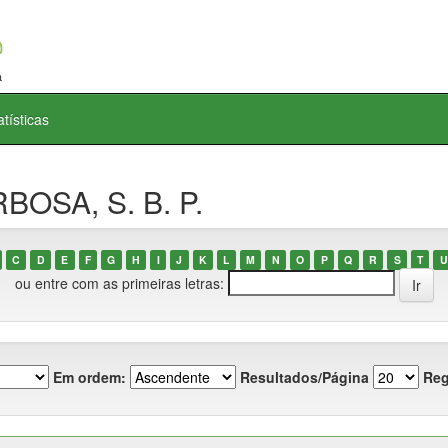
atísticas
BOSA, S. B. P.
C
D
E
F
G
H
I
J
K
L
M
N
O
P
Q
R
S
T
U
ou entre com as primeiras letras:
Em ordem:
Resultados/Página
Reg