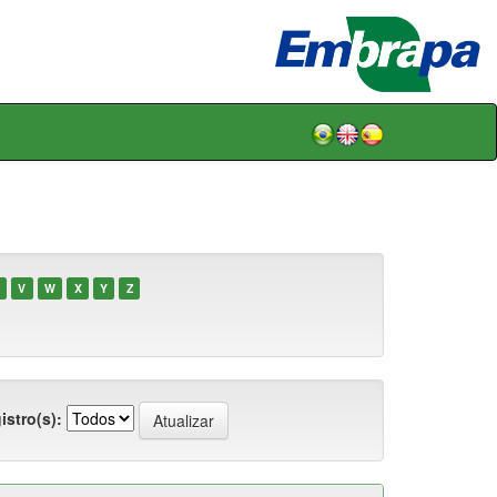
V
W
X
Y
Z
istro(s):