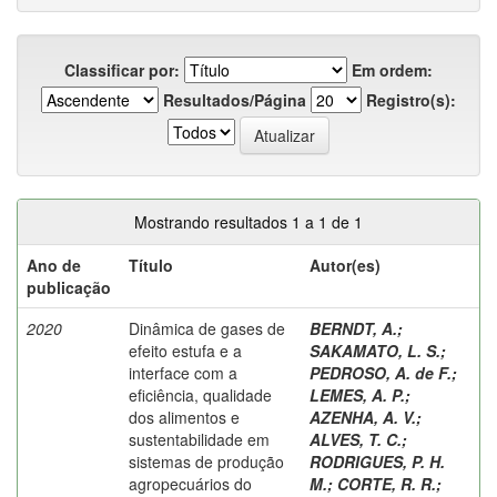
Classificar por:
Em ordem:
Resultados/Página
Registro(s):
Mostrando resultados 1 a 1 de 1
Ano de
Título
Autor(es)
publicação
2020
Dinâmica de gases de
BERNDT, A.
;
efeito estufa e a
SAKAMATO, L. S.
;
interface com a
PEDROSO, A. de F.
;
eficiência, qualidade
LEMES, A. P.
;
dos alimentos e
AZENHA, A. V.
;
sustentabilidade em
ALVES, T. C.
;
sistemas de produção
RODRIGUES, P. H.
agropecuários do
M.
;
CORTE, R. R.
;