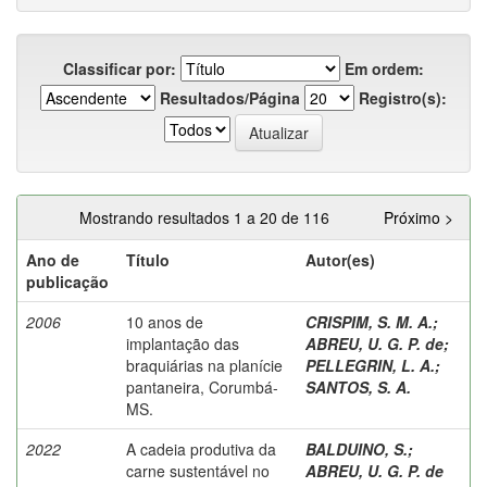
Classificar por:
Em ordem:
Resultados/Página
Registro(s):
Mostrando resultados 1 a 20 de 116
Próximo >
Ano de
Título
Autor(es)
publicação
2006
10 anos de
CRISPIM, S. M. A.
;
implantação das
ABREU, U. G. P. de
;
braquiárias na planície
PELLEGRIN, L. A.
;
pantaneira, Corumbá-
SANTOS, S. A.
MS.
2022
A cadeia produtiva da
BALDUINO, S.
;
carne sustentável no
ABREU, U. G. P. de