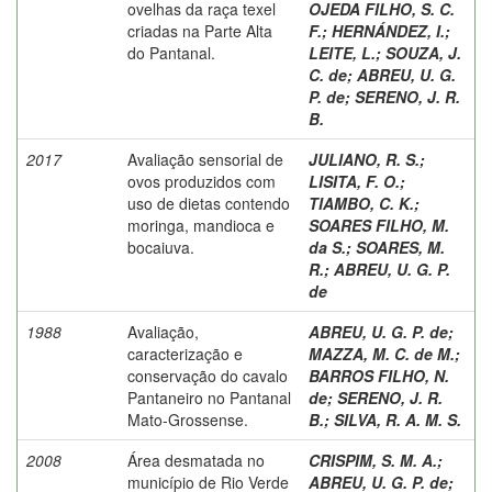
ovelhas da raça texel
OJEDA FILHO, S. C.
criadas na Parte Alta
F.
;
HERNÁNDEZ, I.
;
do Pantanal.
LEITE, L.
;
SOUZA, J.
C. de
;
ABREU, U. G.
P. de
;
SERENO, J. R.
B.
2017
Avaliação sensorial de
JULIANO, R. S.
;
ovos produzidos com
LISITA, F. O.
;
uso de dietas contendo
TIAMBO, C. K.
;
moringa, mandioca e
SOARES FILHO, M.
bocaiuva.
da S.
;
SOARES, M.
R.
;
ABREU, U. G. P.
de
1988
Avaliação,
ABREU, U. G. P. de
;
caracterização e
MAZZA, M. C. de M.
;
conservação do cavalo
BARROS FILHO, N.
Pantaneiro no Pantanal
de
;
SERENO, J. R.
Mato-Grossense.
B.
;
SILVA, R. A. M. S.
2008
Área desmatada no
CRISPIM, S. M. A.
;
município de Rio Verde
ABREU, U. G. P. de
;