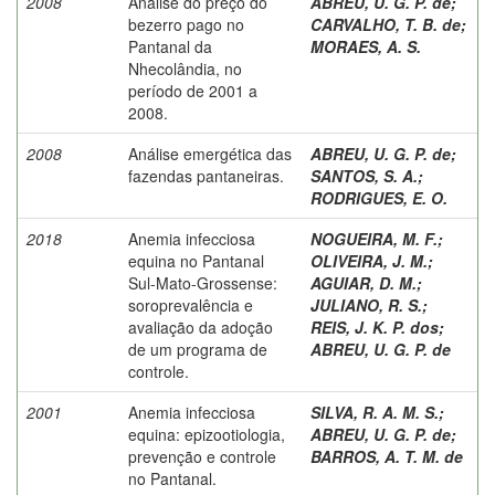
2008
Análise do preço do
ABREU, U. G. P. de
;
bezerro pago no
CARVALHO, T. B. de
;
Pantanal da
MORAES, A. S.
Nhecolândia, no
período de 2001 a
2008.
2008
Análise emergética das
ABREU, U. G. P. de
;
fazendas pantaneiras.
SANTOS, S. A.
;
RODRIGUES, E. O.
2018
Anemia infecciosa
NOGUEIRA, M. F.
;
equina no Pantanal
OLIVEIRA, J. M.
;
Sul-Mato-Grossense:
AGUIAR, D. M.
;
soroprevalência e
JULIANO, R. S.
;
avaliação da adoção
REIS, J. K. P. dos
;
de um programa de
ABREU, U. G. P. de
controle.
2001
Anemia infecciosa
SILVA, R. A. M. S.
;
equina: epizootiologia,
ABREU, U. G. P. de
;
prevenção e controle
BARROS, A. T. M. de
no Pantanal.