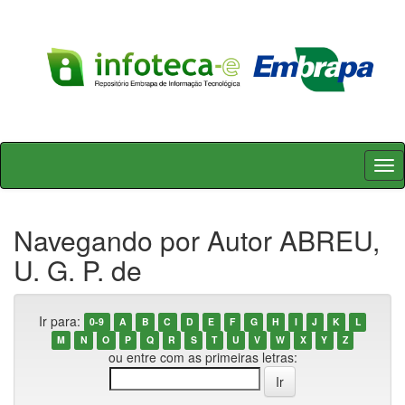
Skip
navigation
Navegando por Autor ABREU,
U. G. P. de
Ir para:
0-9
A
B
C
D
E
F
G
H
I
J
K
L
M
N
O
P
Q
R
S
T
U
V
W
X
Y
Z
ou entre com as primeiras letras: