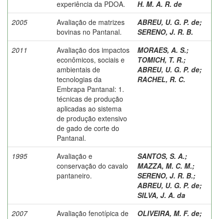
experiência da PDOA.
H. M. A. R. de
2005
Avaliação de matrizes
ABREU, U. G. P. de
;
bovinas no Pantanal.
SERENO, J. R. B.
2011
Avaliação dos impactos
MORAES, A. S.
;
econômicos, sociais e
TOMICH, T. R.
;
ambientais de
ABREU, U. G. P. de
;
tecnologias da
RACHEL, R. C.
Embrapa Pantanal: 1.
técnicas de produção
aplicadas ao sistema
de produção extensivo
de gado de corte do
Pantanal.
1995
Avaliação e
SANTOS, S. A.
;
conservação do cavalo
MAZZA, M. C. M.
;
pantaneiro.
SERENO, J. R. B.
;
ABREU, U. G. P. de
;
SILVA, J. A. da
2007
Avaliação fenotípica de
OLIVEIRA, M. F. de
;