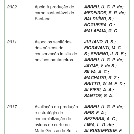
2022
Apoio à produção de
ABREU, U. G. P. de
;
carne sustentável do
MEDEIROS, S. R. de
;
Pantanal.
BALDUÍNO, S.
;
NOGUEIRA, G.
;
MALAFAIA, G. C.
2011
Aspectos sanitários
JULIANO, R. S.
;
dos núcleos de
FIORAVANTI, M. C.
conservação in situ de
S.
;
SERENO, J. R. B.
;
bovinos pantaneiros.
ABREU, U. G. P. de
;
JAYME, V. de S.
;
SILVA, A. C.
;
MACHADO, R. Z.
;
BRITTO, W. M. E. D.
;
ALFIERI, A. A.
;
SANTOS, S. A.
2017
Avaliação da produção
ABREU, U. G. P. de
;
e estratégia de
REIS, F. A.
;
comercialização de
BEZERRA, A. C.
;
ovinos de corte no
LIMA, L. D. de
;
Mato Grosso do Sul - a
ALBUQUERQUE, F.