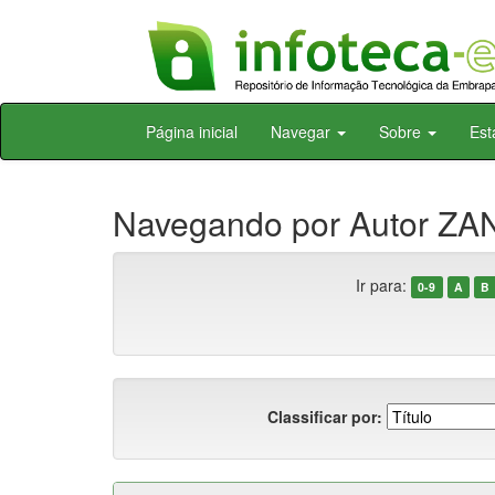
Skip
Página inicial
Navegar
Sobre
Est
navigation
Navegando por Autor ZAN
Ir para:
0-9
A
B
Classificar por: