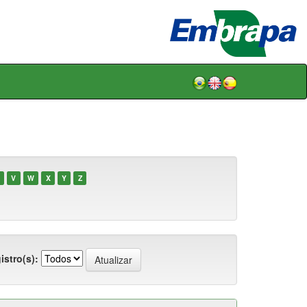
V
W
X
Y
Z
istro(s):