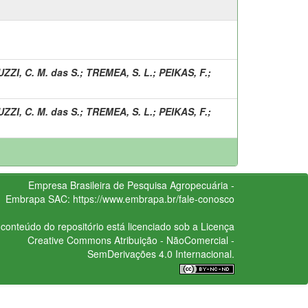
ZZI, C. M. das S.
;
TREMEA, S. L.
;
PEIKAS, F.
;
ZZI, C. M. das S.
;
TREMEA, S. L.
;
PEIKAS, F.
;
Empresa Brasileira de Pesquisa Agropecuária -
Embrapa
SAC:
https://www.embrapa.br/fale-conosco
conteúdo do repositório está licenciado sob a Licença
Creative Commons
Atribuição - NãoComercial -
SemDerivações 4.0 Internacional.