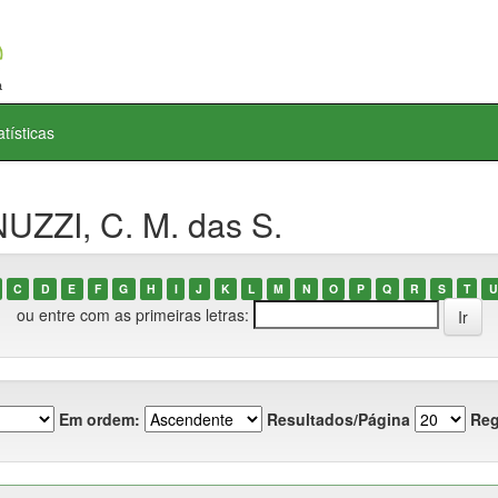
atísticas
UZZI, C. M. das S.
C
D
E
F
G
H
I
J
K
L
M
N
O
P
Q
R
S
T
U
ou entre com as primeiras letras:
Em ordem:
Resultados/Página
Reg