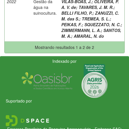
2022
Gestão da
VILAS-BOAS, J.
;
OLIVEIRA, P.
água na
A. V. de
;
TAVARES, J. M. R.
;
suinocultura.
BELLI FILHO, P.
;
ZANUZZI, C.
M. das S.
;
TREMEA, S. L.
;
PEIKAS, F.
;
SQUEZZATO, N. C.
;
ZIMMERMANN, L. A.
;
SANTOS,
M. A.
;
AMARAL, N. do
Mostrando resultados 1 a 2 de 2
Indexado por
Suportado por
Empresa Brasileira de Pesquisa Agropecuária - Embrapa
SAC: