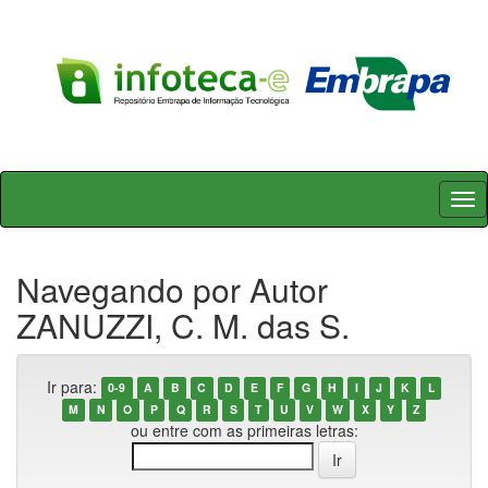
Skip
navigation
Navegando por Autor
ZANUZZI, C. M. das S.
Ir para:
0-9
A
B
C
D
E
F
G
H
I
J
K
L
M
N
O
P
Q
R
S
T
U
V
W
X
Y
Z
ou entre com as primeiras letras: