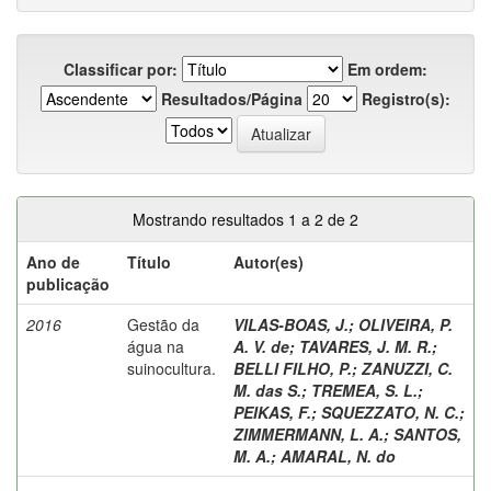
Classificar por:
Em ordem:
Resultados/Página
Registro(s):
Mostrando resultados 1 a 2 de 2
Ano de
Título
Autor(es)
publicação
2016
Gestão da
VILAS-BOAS, J.
;
OLIVEIRA, P.
água na
A. V. de
;
TAVARES, J. M. R.
;
suinocultura.
BELLI FILHO, P.
;
ZANUZZI, C.
M. das S.
;
TREMEA, S. L.
;
PEIKAS, F.
;
SQUEZZATO, N. C.
;
ZIMMERMANN, L. A.
;
SANTOS,
M. A.
;
AMARAL, N. do