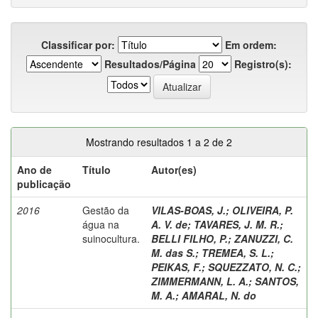
Classificar por:
Em ordem:
Resultados/Página
Registro(s):
Mostrando resultados 1 a 2 de 2
Ano de
Título
Autor(es)
publicação
2016
Gestão da
VILAS-BOAS, J.
;
OLIVEIRA, P.
água na
A. V. de
;
TAVARES, J. M. R.
;
suinocultura.
BELLI FILHO, P.
;
ZANUZZI, C.
M. das S.
;
TREMEA, S. L.
;
PEIKAS, F.
;
SQUEZZATO, N. C.
;
ZIMMERMANN, L. A.
;
SANTOS,
M. A.
;
AMARAL, N. do