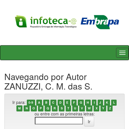
Skip
navigation
Navegando por Autor
ZANUZZI, C. M. das S.
Ir para:
0-9
A
B
C
D
E
F
G
H
I
J
K
L
M
N
O
P
Q
R
S
T
U
V
W
X
Y
Z
ou entre com as primeiras letras: