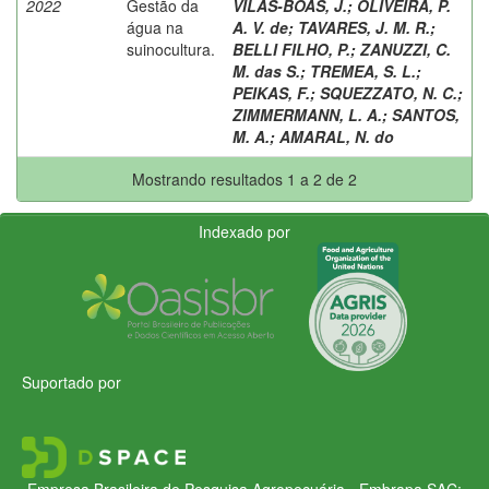
2022
Gestão da
VILAS-BOAS, J.
;
OLIVEIRA, P.
água na
A. V. de
;
TAVARES, J. M. R.
;
suinocultura.
BELLI FILHO, P.
;
ZANUZZI, C.
M. das S.
;
TREMEA, S. L.
;
PEIKAS, F.
;
SQUEZZATO, N. C.
;
ZIMMERMANN, L. A.
;
SANTOS,
M. A.
;
AMARAL, N. do
Mostrando resultados 1 a 2 de 2
Indexado por
Suportado por
Empresa Brasileira de Pesquisa Agropecuária - Embrapa
SAC: