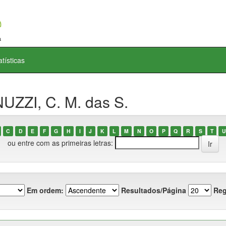
atísticas
UZZI, C. M. das S.
C
D
E
F
G
H
I
J
K
L
M
N
O
P
Q
R
S
T
U
ou entre com as primeiras letras:
Em ordem:
Resultados/Página
Reg