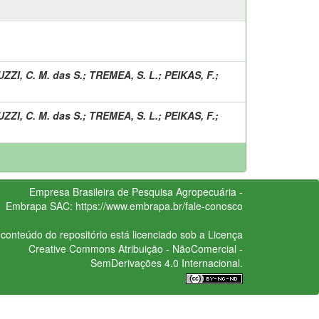
ZZI, C. M. das S.
;
TREMEA, S. L.
;
PEIKAS, F.
;
ZZI, C. M. das S.
;
TREMEA, S. L.
;
PEIKAS, F.
;
Empresa Brasileira de Pesquisa Agropecuária -
Embrapa
SAC:
https://www.embrapa.br/fale-conosco
conteúdo do repositório está licenciado sob a Licença
Creative Commons
Atribuição - NãoComercial -
SemDerivações 4.0 Internacional.