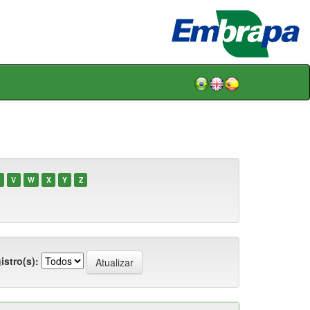
V
W
X
Y
Z
istro(s):