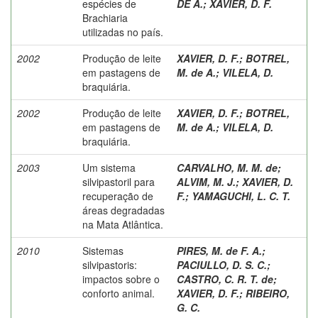
espécies de
DE A.
;
XAVIER, D. F.
Brachiaria
utilizadas no país.
2002
Produção de leite
XAVIER, D. F.
;
BOTREL,
em pastagens de
M. de A.
;
VILELA, D.
braquiária.
2002
Produção de leite
XAVIER, D. F.
;
BOTREL,
em pastagens de
M. de A.
;
VILELA, D.
braquiária.
2003
Um sistema
CARVALHO, M. M. de
;
silvipastoril para
ALVIM, M. J.
;
XAVIER, D.
recuperação de
F.
;
YAMAGUCHI, L. C. T.
áreas degradadas
na Mata Atlântica.
2010
Sistemas
PIRES, M. de F. A.
;
silvipastoris:
PACIULLO, D. S. C.
;
impactos sobre o
CASTRO, C. R. T. de
;
conforto animal.
XAVIER, D. F.
;
RIBEIRO,
G. C.