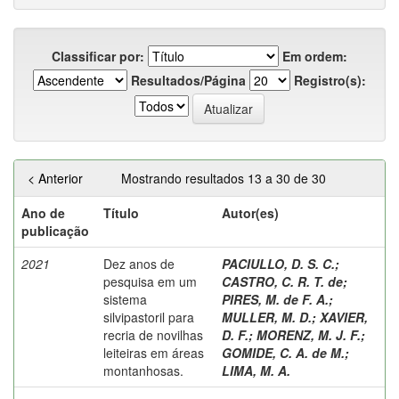
Classificar por:
Em ordem:
Resultados/Página
Registro(s):
< Anterior
Mostrando resultados 13 a 30 de 30
Ano de
Título
Autor(es)
publicação
2021
Dez anos de
PACIULLO, D. S. C.
;
pesquisa em um
CASTRO, C. R. T. de
;
sistema
PIRES, M. de F. A.
;
silvipastoril para
MULLER, M. D.
;
XAVIER,
recria de novilhas
D. F.
;
MORENZ, M. J. F.
;
leiteiras em áreas
GOMIDE, C. A. de M.
;
montanhosas.
LIMA, M. A.