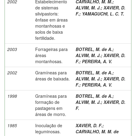
2002
Estabelecimento
CARVALHO, M. M.
;
de sistemas
ALVIM, M. J.
;
XAVIER, D.
silvipastoris:
F.
;
YAMAGUCHI, L. C. T.
ênfase em áreas
montanhosas e
solos de baixa
fertilidade.
2003
Forrageiras para
BOTREL, M. de A.
;
áreas
ALVIM, M. J.
;
XAVIER, D.
montanhosas.
F.
;
PEREIRA, A. V.
2002
Gramíneas para
BOTREL, M. de A.
;
áreas de baixada.
ALVIM, M. J.
;
XAVIER, D.
F.
;
PEREIRA, A. V.
1998
Gramíneas para
BOTREL, M. de A.
;
formação de
ALVIM, M. J.
;
XAVIER, D.
pastagens em
F.
áreas de morro.
1985
Inoculação de
XAVIER, D. F.
;
leguminosas.
CARVALHO, M. M. de