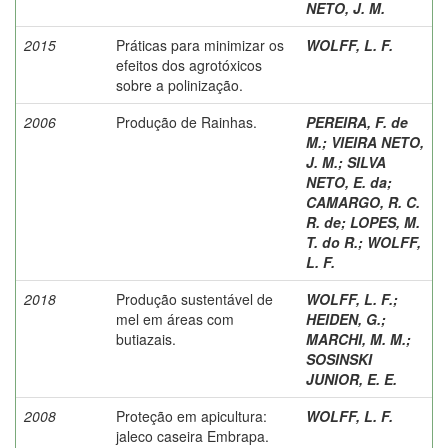
NETO, J. M.
2015
Práticas para minimizar os
WOLFF, L. F.
efeitos dos agrotóxicos
sobre a polinização.
2006
Produção de Rainhas.
PEREIRA, F. de
M.
;
VIEIRA NETO,
J. M.
;
SILVA
NETO, E. da
;
CAMARGO, R. C.
R. de
;
LOPES, M.
T. do R.
;
WOLFF,
L. F.
2018
Produção sustentável de
WOLFF, L. F.
;
mel em áreas com
HEIDEN, G.
;
butiazais.
MARCHI, M. M.
;
SOSINSKI
JUNIOR, E. E.
2008
Proteção em apicultura:
WOLFF, L. F.
jaleco caseira Embrapa.