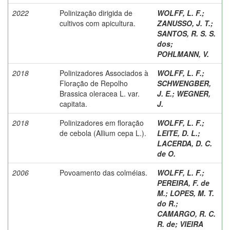
2022
Polinização dirigida de
WOLFF, L. F.
;
cultivos com apicultura.
ZANUSSO, J. T.
;
SANTOS, R. S. S.
dos
;
POHLMANN, V.
2018
Polinizadores Associados à
WOLFF, L. F.
;
Floração de Repolho
SCHWENGBER,
Brassica oleracea L. var.
J. E.
;
WEGNER,
capitata.
J.
2018
Polinizadores em floração
WOLFF, L. F.
;
de cebola (Allium cepa L.).
LEITE, D. L.
;
LACERDA, D. C.
de O.
2006
Povoamento das colméias.
WOLFF, L. F.
;
PEREIRA, F. de
M.
;
LOPES, M. T.
do R.
;
CAMARGO, R. C.
R. de
;
VIEIRA