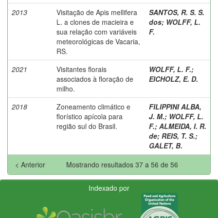
2013
Visitação de Apis mellifera
SANTOS, R. S. S.
L. a clones de macieira e
dos
;
WOLFF, L.
sua relação com variáveis
F.
meteorológicas de Vacaria,
RS.
2021
Visitantes florais
WOLFF, L. F.
;
associados à floração de
EICHOLZ, E. D.
milho.
2018
Zoneamento climático e
FILIPPINI ALBA,
florístico apícola para
J. M.
;
WOLFF, L.
região sul do Brasil.
F.
;
ALMEIDA, I. R.
de
;
REIS, T. S.
;
GALET, B.
< Anterior
Mostrando resultados 37 a 56 de 56
Indexado por