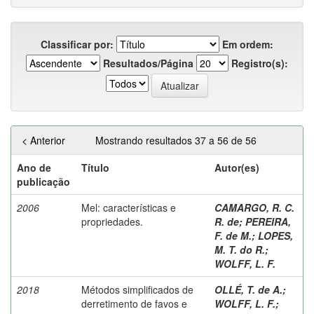
Classificar por:
Em ordem:
Resultados/Página
Registro(s):
< Anterior
Mostrando resultados 37 a 56 de 56
Ano de
Título
Autor(es)
publicação
2006
Mel: características e
CAMARGO, R. C.
propriedades.
R. de
;
PEREIRA,
F. de M.
;
LOPES,
M. T. do R.
;
WOLFF, L. F.
2018
Métodos simplificados de
OLLÉ, T. de A.
;
derretimento de favos e
WOLFF, L. F.
;