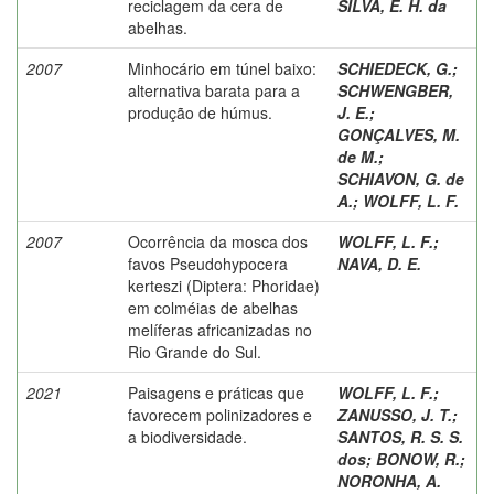
reciclagem da cera de
SILVA, E. H. da
abelhas.
2007
Minhocário em túnel baixo:
SCHIEDECK, G.
;
alternativa barata para a
SCHWENGBER,
produção de húmus.
J. E.
;
GONÇALVES, M.
de M.
;
SCHIAVON, G. de
A.
;
WOLFF, L. F.
2007
Ocorrência da mosca dos
WOLFF, L. F.
;
favos Pseudohypocera
NAVA, D. E.
kerteszi (Diptera: Phoridae)
em colméias de abelhas
melíferas africanizadas no
Rio Grande do Sul.
2021
Paisagens e práticas que
WOLFF, L. F.
;
favorecem polinizadores e
ZANUSSO, J. T.
;
a biodiversidade.
SANTOS, R. S. S.
dos
;
BONOW, R.
;
NORONHA, A.