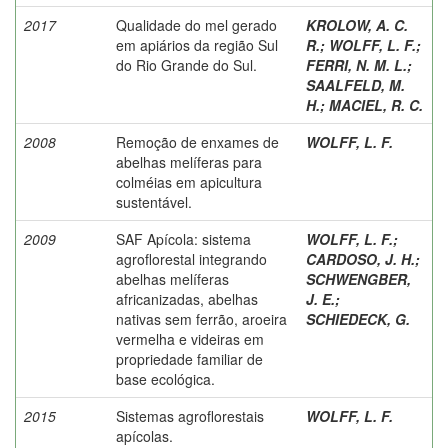
2017
Qualidade do mel gerado
KROLOW, A. C.
em apiários da região Sul
R.
;
WOLFF, L. F.
;
do Rio Grande do Sul.
FERRI, N. M. L.
;
SAALFELD, M.
H.
;
MACIEL, R. C.
2008
Remoção de enxames de
WOLFF, L. F.
abelhas melíferas para
colméias em apicultura
sustentável.
2009
SAF Apícola: sistema
WOLFF, L. F.
;
agroflorestal integrando
CARDOSO, J. H.
;
abelhas melíferas
SCHWENGBER,
africanizadas, abelhas
J. E.
;
nativas sem ferrão, aroeira
SCHIEDECK, G.
vermelha e videiras em
propriedade familiar de
base ecológica.
2015
Sistemas agroflorestais
WOLFF, L. F.
apícolas.