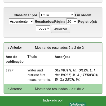
Classificar por:
Em ordem:
Resultados/Página
Registro(s):
< Anterior
Mostrando resultados 2 a 2 de 2
Ano de
Título
Autor(es)
publicação
1997
Water and
SCHROTH, G.
;
SILVA, L. F.
nutrient flux
da
;
WOLF, M. A.
;
TEIXEIRA,
measurements.
W. G.
;
ZECH, W.
< Anterior
Mostrando resultados 2 a 2 de 2
Indexado por