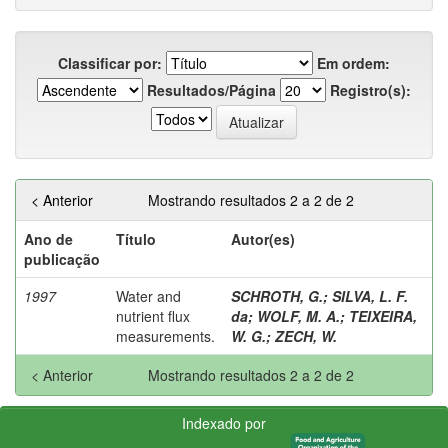
Classificar por:
Em ordem:
Resultados/Página
Registro(s):
< Anterior
Mostrando resultados 2 a 2 de 2
Ano de
Título
Autor(es)
publicação
1997
Water and
SCHROTH, G.
;
SILVA, L. F.
nutrient flux
da
;
WOLF, M. A.
;
TEIXEIRA,
measurements.
W. G.
;
ZECH, W.
< Anterior
Mostrando resultados 2 a 2 de 2
Indexado por