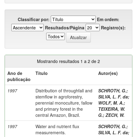
Classificar por:
Em ordem:
Resultados/Página
Registro(s):
Mostrando resultados 1 a 2 de 2
Ano de
Título
Autor(es)
publicação
1997
Distribution of throughfall and
SCHROTH, G.
;
stemflow in agroforestry,
SILVA, L. F. da
;
perennial monoculture, fallow
WOLF, M. A.
;
and primary forest in the
TEIXEIRA, W.
central Amazon, Brazil.
G.
;
ZECH, W.
1997
Water and nutrient flux
SCHROTH, G.
;
measurements.
SILVA, L. F. da
;