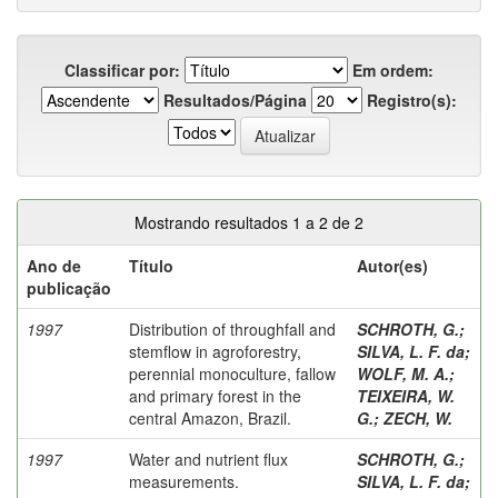
Classificar por:
Em ordem:
Resultados/Página
Registro(s):
Mostrando resultados 1 a 2 de 2
Ano de
Título
Autor(es)
publicação
1997
Distribution of throughfall and
SCHROTH, G.
;
stemflow in agroforestry,
SILVA, L. F. da
;
perennial monoculture, fallow
WOLF, M. A.
;
and primary forest in the
TEIXEIRA, W.
central Amazon, Brazil.
G.
;
ZECH, W.
1997
Water and nutrient flux
SCHROTH, G.
;
measurements.
SILVA, L. F. da
;