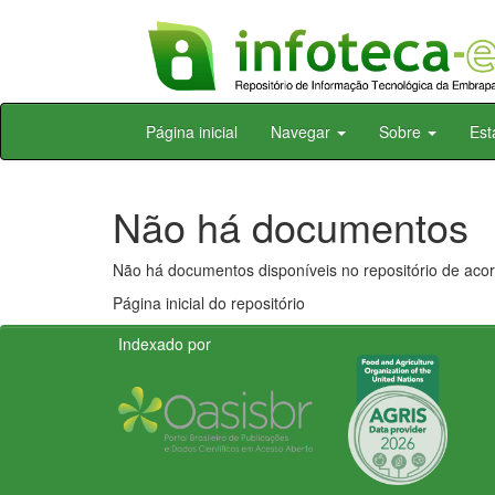
Skip
Página inicial
Navegar
Sobre
Est
navigation
Não há documentos
Não há documentos disponíveis no repositório de acor
Página inicial do repositório
Indexado por