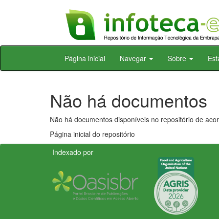
Skip
Página inicial
Navegar
Sobre
Est
navigation
Não há documentos
Não há documentos disponíveis no repositório de acor
Página inicial do repositório
Indexado por