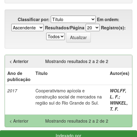
Classificar por:
Em ordem:
Resultados/Página
Registro(s):
< Anterior
Mostrando resultados 2 a 2 de 2
Ano de
Título
Autor(es)
publicação
2017
Cooperativismo apícola e
WOLFF,
construção social de mercados na
L. F.
;
região sul do Rio Grande do Sul.
WINKEL,
T. F.
< Anterior
Mostrando resultados 2 a 2 de 2
Indexado por