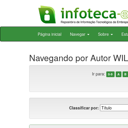
Skip
Página inicial
Navegar
Sobre
Est
navigation
Navegando por Autor WIL
Ir para:
0-9
A
B
Classificar por: