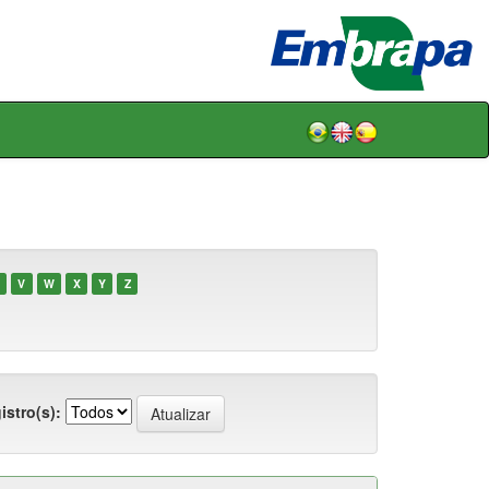
V
W
X
Y
Z
istro(s):