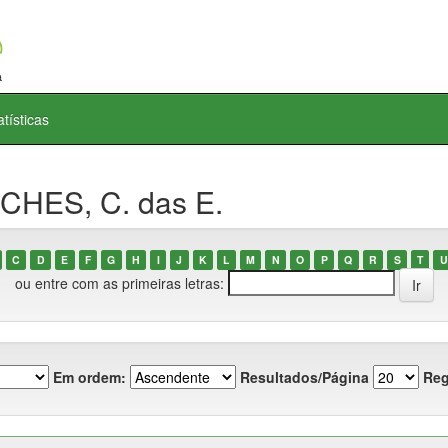
atísticas
CHES, C. das E.
C
D
E
F
G
H
I
J
K
L
M
N
O
P
Q
R
S
T
U
ou entre com as primeiras letras:
Em ordem:
Resultados/Página
Reg