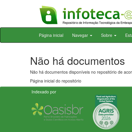
Skip
Página inicial
Navegar
Sobre
Est
navigation
Não há documentos
Não há documentos disponíveis no repositório de acor
Página inicial do repositório
Indexado por