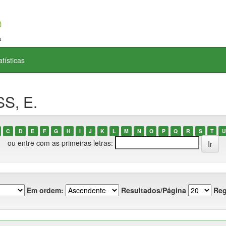
atísticas
S, E.
C
D
E
F
G
H
I
J
K
L
M
N
O
P
Q
R
S
T
U
ou entre com as primeiras letras:
Em ordem:
Resultados/Página
Reg