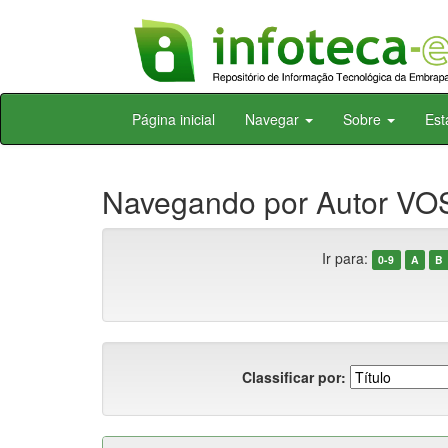
Skip
Página inicial
Navegar
Sobre
Est
navigation
Navegando por Autor VOS
Ir para:
0-9
A
B
Classificar por: