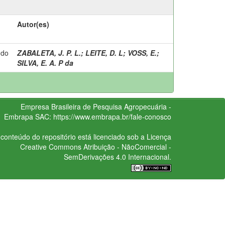
Autor(es)
 do
ZABALETA, J. P. L.
;
LEITE, D. L
;
VOSS, E.
;
SILVA, E. A. P da
Empresa Brasileira de Pesquisa Agropecuária -
Embrapa
SAC:
https://www.embrapa.br/fale-conosco
conteúdo do repositório está licenciado sob a Licença
Creative Commons
Atribuição - NãoComercial -
SemDerivações 4.0 Internacional.