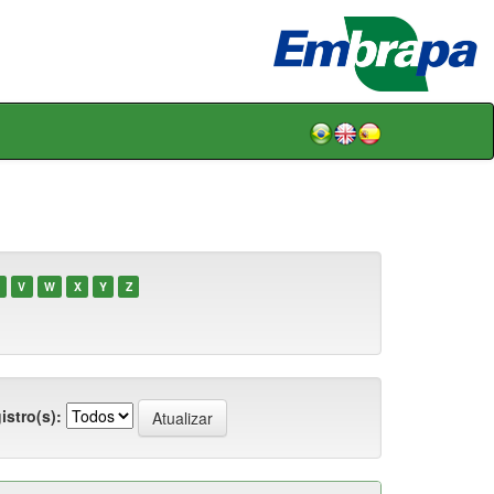
V
W
X
Y
Z
istro(s):