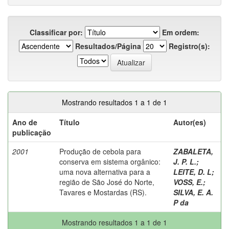
Classificar por:
Em ordem:
Resultados/Página
Registro(s):
Mostrando resultados 1 a 1 de 1
Ano de
Título
Autor(es)
publicação
2001
Produção de cebola para
ZABALETA,
conserva em sistema orgânico:
J. P. L.
;
uma nova alternativa para a
LEITE, D. L
;
região de São José do Norte,
VOSS, E.
;
Tavares e Mostardas (RS).
SILVA, E. A.
P da
Mostrando resultados 1 a 1 de 1