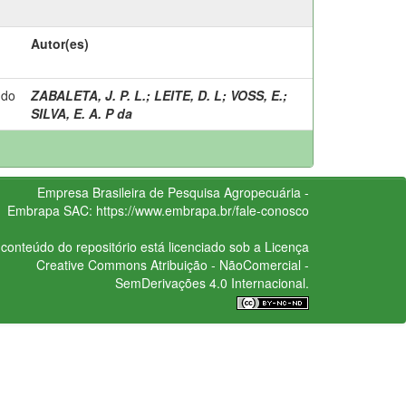
Autor(es)
 do
ZABALETA, J. P. L.
;
LEITE, D. L
;
VOSS, E.
;
SILVA, E. A. P da
Empresa Brasileira de Pesquisa Agropecuária -
Embrapa
SAC:
https://www.embrapa.br/fale-conosco
conteúdo do repositório está licenciado sob a Licença
Creative Commons
Atribuição - NãoComercial -
SemDerivações 4.0 Internacional.