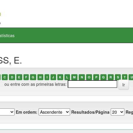
atísticas
S, E.
C
D
E
F
G
H
I
J
K
L
M
N
O
P
Q
R
S
T
U
ou entre com as primeiras letras:
Em ordem:
Resultados/Página
Reg