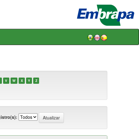
V
W
X
Y
Z
istro(s):