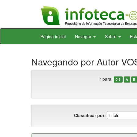
Skip
Página inicial
Navegar
Sobre
Est
navigation
Navegando por Autor VOS
Ir para:
0-9
A
B
Classificar por: