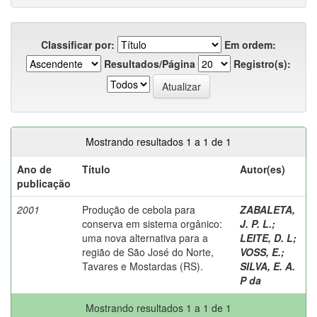
Classificar por:
Em ordem:
Resultados/Página
Registro(s):
Mostrando resultados 1 a 1 de 1
Ano de
Título
Autor(es)
publicação
2001
Produção de cebola para
ZABALETA,
conserva em sistema orgânico:
J. P. L.
;
uma nova alternativa para a
LEITE, D. L
;
região de São José do Norte,
VOSS, E.
;
Tavares e Mostardas (RS).
SILVA, E. A.
P da
Mostrando resultados 1 a 1 de 1