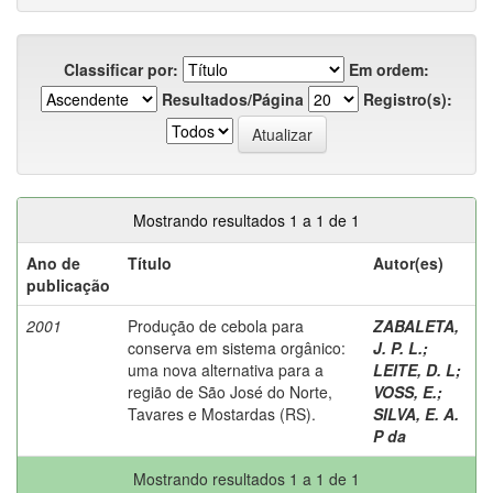
Classificar por:
Em ordem:
Resultados/Página
Registro(s):
Mostrando resultados 1 a 1 de 1
Ano de
Título
Autor(es)
publicação
2001
Produção de cebola para
ZABALETA,
conserva em sistema orgânico:
J. P. L.
;
uma nova alternativa para a
LEITE, D. L
;
região de São José do Norte,
VOSS, E.
;
Tavares e Mostardas (RS).
SILVA, E. A.
P da
Mostrando resultados 1 a 1 de 1