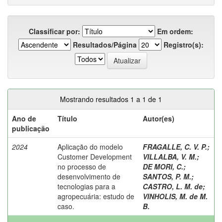
Classificar por:
Em ordem:
Resultados/Página
Registro(s):
Mostrando resultados 1 a 1 de 1
Ano de
Título
Autor(es)
publicação
2024
Aplicação do modelo
FRAGALLE, C. V. P.
;
Customer Development
VILLALBA, V. M.
;
no processo de
DE MORI, C.
;
desenvolvimento de
SANTOS, P. M.
;
tecnologias para a
CASTRO, L. M. de
;
agropecuária: estudo de
VINHOLIS, M. de M.
caso.
B.