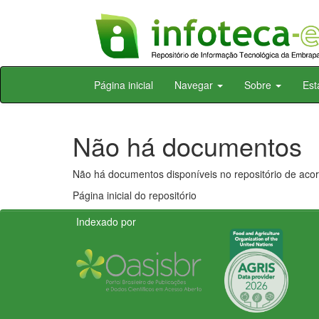
Skip
Página inicial
Navegar
Sobre
Est
navigation
Não há documentos
Não há documentos disponíveis no repositório de acor
Página inicial do repositório
Indexado por