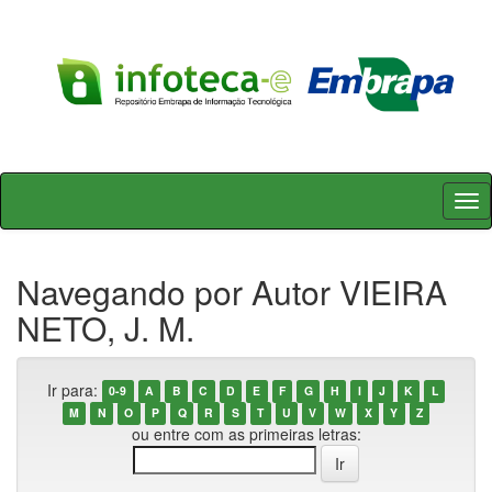
Skip
navigation
Navegando por Autor VIEIRA
NETO, J. M.
Ir para:
0-9
A
B
C
D
E
F
G
H
I
J
K
L
M
N
O
P
Q
R
S
T
U
V
W
X
Y
Z
ou entre com as primeiras letras: