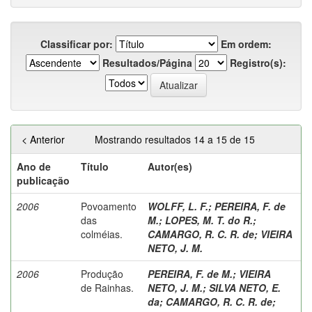
Classificar por:
Em ordem:
Resultados/Página
Registro(s):
< Anterior
Mostrando resultados 14 a 15 de 15
Ano de
Título
Autor(es)
publicação
2006
Povoamento
WOLFF, L. F.
;
PEREIRA, F. de
das
M.
;
LOPES, M. T. do R.
;
colméias.
CAMARGO, R. C. R. de
;
VIEIRA
NETO, J. M.
2006
Produção
PEREIRA, F. de M.
;
VIEIRA
de Rainhas.
NETO, J. M.
;
SILVA NETO, E.
da
;
CAMARGO, R. C. R. de
;