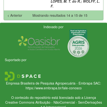
LOPES, M. T. do R.
;
WOLFF, L.
F.
< Anterior
Mostrando resultados 14 a 15 de 15
Indexado por
Suportado por
Empresa Brasileira de Pesquisa Agropecuária - Embrapa
SAC:
https://www.embrapa.br/fale-conosco
O conteúdo do repositório está licenciado sob a Licença
Creative Commons
Atribuição - NãoComercial - SemDerivações
4.0 Internacional.