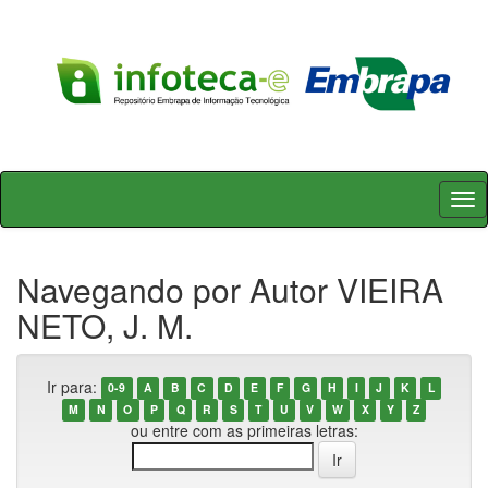
Skip
navigation
Navegando por Autor VIEIRA
NETO, J. M.
Ir para:
0-9
A
B
C
D
E
F
G
H
I
J
K
L
M
N
O
P
Q
R
S
T
U
V
W
X
Y
Z
ou entre com as primeiras letras: