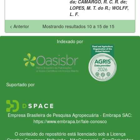
da
;
CAMARGO, R. C. R. de
;
LOPES, M. T. do R.
;
WOLFF,
L. F.
< Anterior
Mostrando resultados 10 a 15 de 15
Indexado por
Suportado por
Empresa Brasileira de Pesquisa Agropecuária - Embrapa
SAC:
https://www.embrapa.br/fale-conosco
O conteúdo do repositório está licenciado sob a Licença
Creative Commons
Atribuição - NãoComercial - SemDerivações