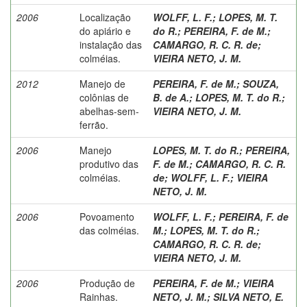
2006
Localização
WOLFF, L. F.
;
LOPES, M. T.
do apiário e
do R.
;
PEREIRA, F. de M.
;
instalação das
CAMARGO, R. C. R. de
;
colméias.
VIEIRA NETO, J. M.
2012
Manejo de
PEREIRA, F. de M.
;
SOUZA,
colônias de
B. de A.
;
LOPES, M. T. do R.
;
abelhas-sem-
VIEIRA NETO, J. M.
ferrão.
2006
Manejo
LOPES, M. T. do R.
;
PEREIRA,
produtivo das
F. de M.
;
CAMARGO, R. C. R.
colméias.
de
;
WOLFF, L. F.
;
VIEIRA
NETO, J. M.
2006
Povoamento
WOLFF, L. F.
;
PEREIRA, F. de
das colméias.
M.
;
LOPES, M. T. do R.
;
CAMARGO, R. C. R. de
;
VIEIRA NETO, J. M.
2006
Produção de
PEREIRA, F. de M.
;
VIEIRA
Rainhas.
NETO, J. M.
;
SILVA NETO, E.