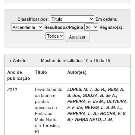
Classificar por:
Em ordem:
Resultados/Página
Registro(s):
< Anterior
Mostrando resultados 10 a 15 de 15
Ano de
Título
Autor(es)
publicação
2010
Levantamento
LOPES, M. T. do R.
;
REIS, A.
da fauna e
S. dos
;
SOUZA, B. de A.
;
plantas
PEREIRA, F. de M.
;
OLIVEIRA,
apícolas na
F. F. de
;
NEVES, L. S. M. L.
;
Embrapa
PEREIRA, L. A.
;
ROCHA, F. S.
Meio-Norte,
B.
;
VIEIRA NETO, J. M.
em Teresina,
PI.