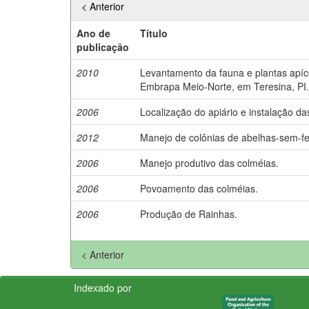
< Anterior
Ano de
Título
publicação
2010
Levantamento da fauna e plantas apíc
Embrapa Meio-Norte, em Teresina, PI.
2006
Localização do apiário e instalação da
2012
Manejo de colônias de abelhas-sem-fe
2006
Manejo produtivo das colméias.
2006
Povoamento das colméias.
2006
Produção de Rainhas.
< Anterior
Indexado por