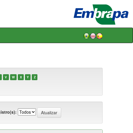
V
W
X
Y
Z
istro(s):