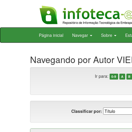
Skip
Página inicial
Navegar
Sobre
Est
navigation
Navegando por Autor VIE
Ir para:
0-9
A
B
Classificar por: