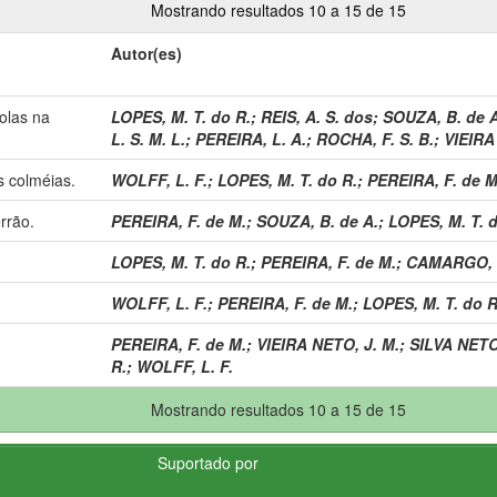
Mostrando resultados 10 a 15 de 15
Autor(es)
olas na
LOPES, M. T. do R.
;
REIS, A. S. dos
;
SOUZA, B. de A
L. S. M. L.
;
PEREIRA, L. A.
;
ROCHA, F. S. B.
;
VIEIRA
s colméias.
WOLFF, L. F.
;
LOPES, M. T. do R.
;
PEREIRA, F. de M
rrão.
PEREIRA, F. de M.
;
SOUZA, B. de A.
;
LOPES, M. T. d
LOPES, M. T. do R.
;
PEREIRA, F. de M.
;
CAMARGO, R
WOLFF, L. F.
;
PEREIRA, F. de M.
;
LOPES, M. T. do R
PEREIRA, F. de M.
;
VIEIRA NETO, J. M.
;
SILVA NETO
R.
;
WOLFF, L. F.
Mostrando resultados 10 a 15 de 15
Suportado por