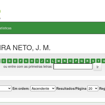
atísticas
IRA NETO, J. M.
C
D
E
F
G
H
I
J
K
L
M
N
O
P
Q
R
S
T
U
ou entre com as primeiras letras:
Em ordem:
Resultados/Página
Reg