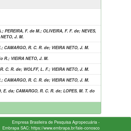
.
;
PEREIRA, F. de M.
;
OLIVEIRA, F. F. de
;
NEVES,
 NETO, J. M.
.
;
CAMARGO, R. C. R. de
;
VIEIRA NETO, J. M.
o R.
;
VIEIRA NETO, J. M.
. C. R. de
;
WOLFF, L. F.
;
VIEIRA NETO, J. M.
.
;
CAMARGO, R. C. R. de
;
VIEIRA NETO, J. M.
, E. da
;
CAMARGO, R. C. R. de
;
LOPES, M. T. do
Empresa Brasileira de Pesquisa Agropecuária -
Embrapa
SAC:
https://www.embrapa.br/fale-conosco