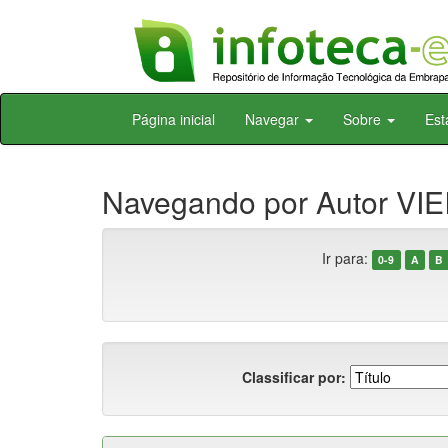
Skip
Página inicial
Navegar
Sobre
Est
navigation
Navegando por Autor VIE
Ir para:
0-9
A
B
Classificar por: