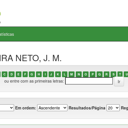
atísticas
IRA NETO, J. M.
C
D
E
F
G
H
I
J
K
L
M
N
O
P
Q
R
S
T
U
ou entre com as primeiras letras:
Em ordem:
Resultados/Página
Reg