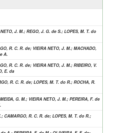
 NETO, J. M.
;
REGO, J. G. de S.
;
LOPES, M. T. do
O, R. C. R. de
;
VIEIRA NETO, J. M.
;
MACHADO,
e A.
O, R. C. R. de
;
VIEIRA NETO, J. M.
;
RIBEIRO, V.
, E. da
O, R. C. R. de
;
LOPES, M. T. do R.
;
ROCHA, R.
MEIDA, G. M.
;
VIEIRA NETO, J. M.
;
PEREIRA, F. de
.
.
;
CAMARGO, R. C. R. de
;
LOPES, M. T. do R.
;
 de A.
;
PEREIRA, F. de M.
;
OLIVEIRA, F. F. de
;