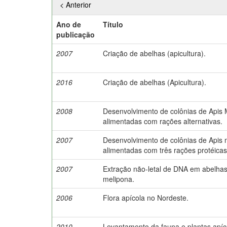
< Anterior
Ano de
Título
publicação
2007
Criação de abelhas (apicultura).
2016
Criação de abelhas (Apicultura).
2008
Desenvolvimento de colônias de Apis M
alimentadas com rações alternativas.
2007
Desenvolvimento de colônias de Apis m
alimentadas com três rações protéicas
2007
Extração não-letal de DNA em abelha
melipona.
2006
Flora apícola no Nordeste.
2010
Levantamento da fauna e plantas apí