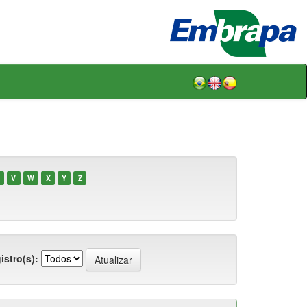
V
W
X
Y
Z
istro(s):