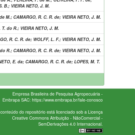
. B.
;
VIEIRA NETO, J. M.
de M.
;
CAMARGO, R. C. R. de
;
VIEIRA NETO, J. M.
 T. do R.
;
VIEIRA NETO, J. M.
O, R. C. R. de
;
WOLFF, L. F.
;
VIEIRA NETO, J. M.
do R.
;
CAMARGO, R. C. R. de
;
VIEIRA NETO, J. M.
NETO, E. da
;
CAMARGO, R. C. R. de
;
LOPES, M. T.
Empresa Brasileira de Pesquisa Agropecuária -
Embrapa
SAC:
https://www.embrapa.br/fale-conosco
conteúdo do repositório está licenciado sob a Licença
Creative Commons
Atribuição - NãoComercial -
SemDerivações 4.0 Internacional.