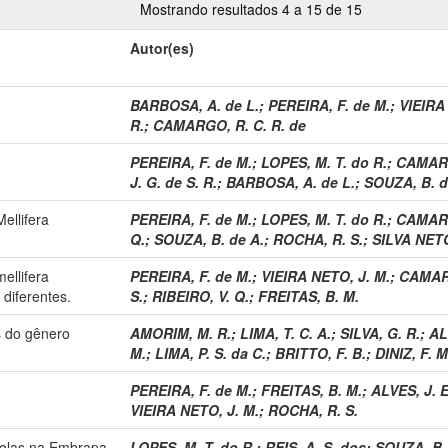
Mostrando resultados 4 a 15 de 15
Autor(es)
BARBOSA, A. de L.
;
PEREIRA, F. de M.
;
VIEIRA
R.
;
CAMARGO, R. C. R. de
PEREIRA, F. de M.
;
LOPES, M. T. do R.
;
CAMARG
J. G. de S. R.
;
BARBOSA, A. de L.
;
SOUZA, B. d
ellifera
PEREIRA, F. de M.
;
LOPES, M. T. do R.
;
CAMARG
Q.
;
SOUZA, B. de A.
;
ROCHA, R. S.
;
SILVA NETO
ellifera
PEREIRA, F. de M.
;
VIEIRA NETO, J. M.
;
CAMARG
 diferentes.
S.
;
RIBEIRO, V. Q.
;
FREITAS, B. M.
s do gênero
AMORIM, M. R.
;
LIMA, T. C. A.
;
SILVA, G. R.
;
AL
M.
;
LIMA, P. S. da C.
;
BRITTO, F. B.
;
DINIZ, F. M
PEREIRA, F. de M.
;
FREITAS, B. M.
;
ALVES, J. E
VIEIRA NETO, J. M.
;
ROCHA, R. S.
colas na Embrapa
LOPES, M. T. do R.
;
REIS, A. S. dos
;
SOUZA, B.