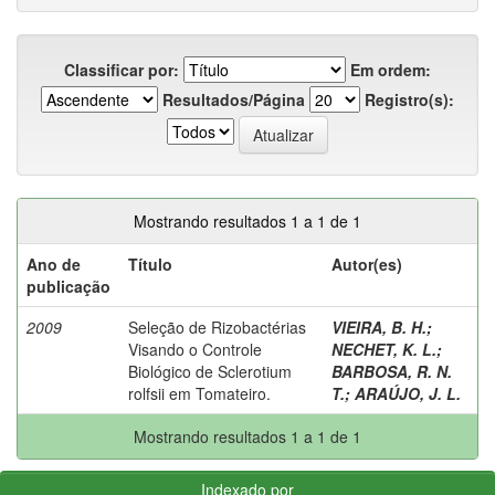
Classificar por:
Em ordem:
Resultados/Página
Registro(s):
Mostrando resultados 1 a 1 de 1
Ano de
Título
Autor(es)
publicação
2009
Seleção de Rizobactérias
VIEIRA, B. H.
;
Visando o Controle
NECHET, K. L.
;
Biológico de Sclerotium
BARBOSA, R. N.
rolfsii em Tomateiro.
T.
;
ARAÚJO, J. L.
Mostrando resultados 1 a 1 de 1
Indexado por