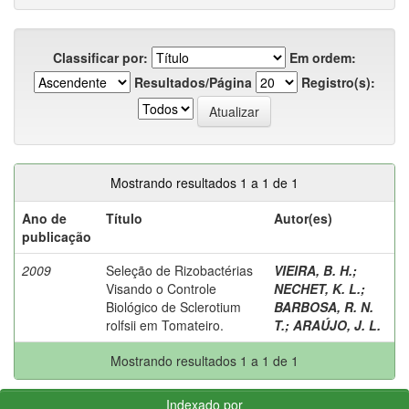
Classificar por:
Em ordem:
Resultados/Página
Registro(s):
Mostrando resultados 1 a 1 de 1
Ano de
Título
Autor(es)
publicação
2009
Seleção de Rizobactérias
VIEIRA, B. H.
;
Visando o Controle
NECHET, K. L.
;
Biológico de Sclerotium
BARBOSA, R. N.
rolfsii em Tomateiro.
T.
;
ARAÚJO, J. L.
Mostrando resultados 1 a 1 de 1
Indexado por