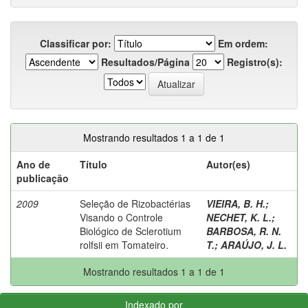
Classificar por:
Em ordem:
Resultados/Página
Registro(s):
Mostrando resultados 1 a 1 de 1
Ano de
Título
Autor(es)
publicação
2009
Seleção de Rizobactérias
VIEIRA, B. H.
;
Visando o Controle
NECHET, K. L.
;
Biológico de Sclerotium
BARBOSA, R. N.
rolfsii em Tomateiro.
T.
;
ARAÚJO, J. L.
Mostrando resultados 1 a 1 de 1
Indexado por