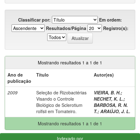
Classificar por:
Em ordem:
Resultados/Página
Registro(s):
Mostrando resultados 1 a 1 de 1
Ano de
Título
Autor(es)
publicação
2009
Seleção de Rizobactérias
VIEIRA, B. H.
;
Visando o Controle
NECHET, K. L.
;
Biológico de Sclerotium
BARBOSA, R. N.
rolfsii em Tomateiro.
T.
;
ARAÚJO, J. L.
Mostrando resultados 1 a 1 de 1
Indexado por