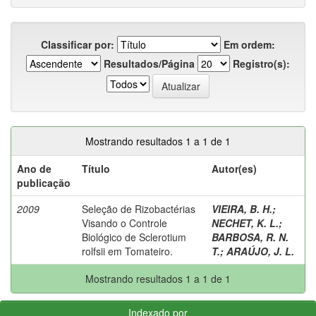
Classificar por:
Em ordem:
Resultados/Página
Registro(s):
Mostrando resultados 1 a 1 de 1
Ano de
Título
Autor(es)
publicação
2009
Seleção de Rizobactérias
VIEIRA, B. H.
;
Visando o Controle
NECHET, K. L.
;
Biológico de Sclerotium
BARBOSA, R. N.
rolfsii em Tomateiro.
T.
;
ARAÚJO, J. L.
Mostrando resultados 1 a 1 de 1
Indexado por