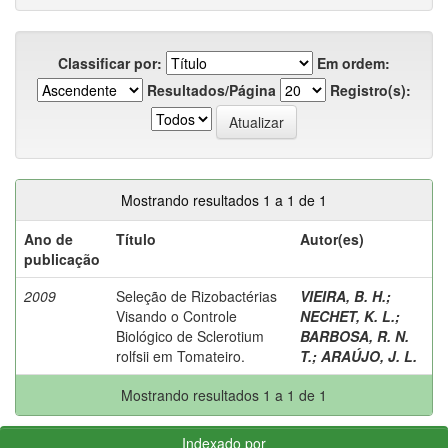
Classificar por:
Em ordem:
Resultados/Página
Registro(s):
Mostrando resultados 1 a 1 de 1
Ano de
Título
Autor(es)
publicação
2009
Seleção de Rizobactérias
VIEIRA, B. H.
;
Visando o Controle
NECHET, K. L.
;
Biológico de Sclerotium
BARBOSA, R. N.
rolfsii em Tomateiro.
T.
;
ARAÚJO, J. L.
Mostrando resultados 1 a 1 de 1
Indexado por