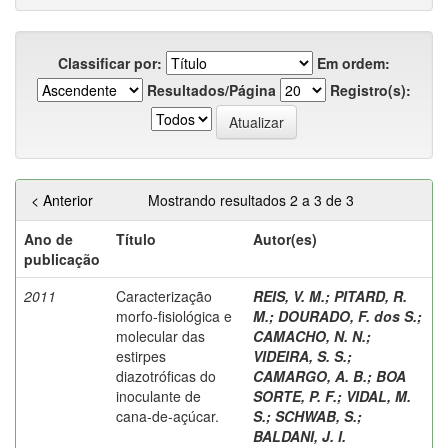
Classificar por:
Em ordem:
Resultados/Página
Registro(s):
< Anterior
Mostrando resultados 2 a 3 de 3
Ano de
Título
Autor(es)
publicação
2011
Caracterização
REIS, V. M.
;
PITARD, R.
morfo-fisiológica e
M.
;
DOURADO, F. dos S.
;
molecular das
CAMACHO, N. N.
;
estirpes
VIDEIRA, S. S.
;
diazotróficas do
CAMARGO, A. B.
;
BOA
inoculante de
SORTE, P. F.
;
VIDAL, M.
cana-de-açúcar.
S.
;
SCHWAB, S.
;
BALDANI, J. I.