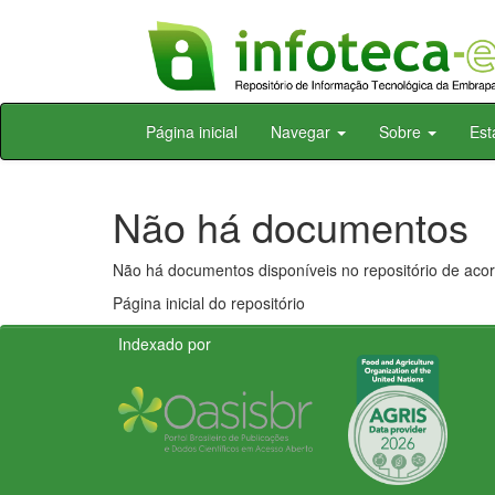
Skip
Página inicial
Navegar
Sobre
Est
navigation
Não há documentos
Não há documentos disponíveis no repositório de acor
Página inicial do repositório
Indexado por