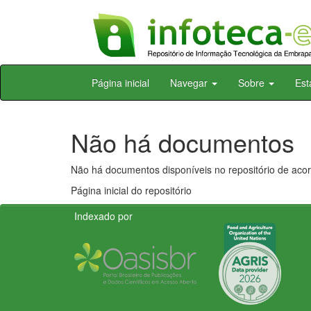
Skip
Página inicial
Navegar
Sobre
Est
navigation
Não há documentos
Não há documentos disponíveis no repositório de acor
Página inicial do repositório
Indexado por