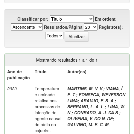
Classificar por:
Em ordem:
Resultados/Página
Registro(s):
Mostrando resultados 1 a 1 de 1
Ano de
Título
Autor(es)
publicação
2020
Temperatura
MARTINS, M. V. V.
;
VIANA, Í.
e umidade
E. T.
;
FONSECA, WEVERSON
relativa nos
LIMA
;
ARAUJO, F. S. A.
;
processos de
SERRANO, L. A. L.
;
LIMA, W.
infecção do
N.
;
CONRADO, A. J. DA S.
;
agente causal
OLIVEIRA, V. DO N. DE
;
do oídio do
GALVINO, M. E. C. M.
cajueiro.