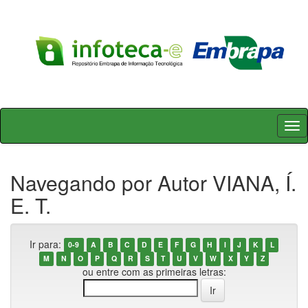
Skip
navigation
Navegando por Autor VIANA, Í.
E. T.
Ir para:
0-9
A
B
C
D
E
F
G
H
I
J
K
L
M
N
O
P
Q
R
S
T
U
V
W
X
Y
Z
ou entre com as primeiras letras: