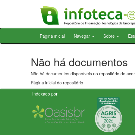
Skip
Página inicial
Navegar
Sobre
Est
navigation
Não há documentos
Não há documentos disponíveis no repositório de acor
Página inicial do repositório
Indexado por