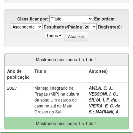
Classificar por:
Em ordem:
Resultados/Página
Registro(s):
Mostrando resultados 1 a 1 de 1
Ano de
Título
Autor(es)
publicação
2023
Manejo Integrado de
AVILA, C. J.
;
Pragas (MIP) na cultura
VESSONI, I. C.
;
da soja: Um estudo de
SILVA, I. F. da
;
caso no sul de Mato
VIEIRA, E. C. de
Grosso do Sul.
S.
;
MARIANI, A.
Mostrando resultados 1 a 1 de 1